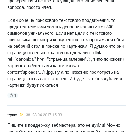
проверенная и не претендующая на звание решения
вопроса, просто идея.
Если хочешь поискового текстового продвижения, то
придется текстами залить дополнительными от 300
символов уникального. Если нет цели с текстового
поисковика, посмотри конкурентов по запросам аля обои
на рабочий стол в поиске по картинкам. Я думаю что они
страницу отдельных картинок сделали с <link
rel="canonical" href="страница галереи" />, типо поисковик
картинок найдет сами картинки /wp-
content/uploads/.../1.jpg, ну а по нажатию посмотреть на
странице, то выдаст галерею. И будет все без дублей и
картинки будут искаться
1
tryam
138
23.04.2017 15:33
Пишите в поддержку вебмастера, это не дубли! Можно
попробовать написать описания для каждой картинки, но