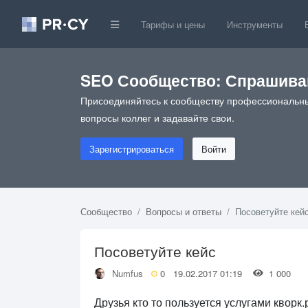
Тарифы и цены
Инструменты
SEO Сообщество: Спрашивай
Присоединяйтесь к сообществу профессиональны
вопросы коллег и задавайте свои.
Зарегистрироваться
Войти
Сообщество
Вопросы и ответы
Посоветуйте кей
Посоветуйте кейс
Numfus
0
19.02.2017 01:19
1 000
Друзья кто то пользуется услугами кворк