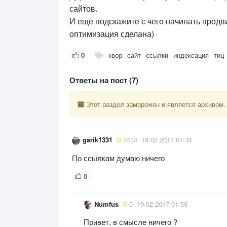
сайтов.
И еще подскажите с чего начинать продв
оптимизация сделана)
0
квор
сайт
ссылки
индексация
тиц
Ответы на пост (7)
Этот раздел заморожен и является архивом.
garik1331
1434
19.02.2017 01:34
По ссылкам думаю ничего
0
Numfus
0
19.02.2017 01:59
Привет, в смысле ничего ?