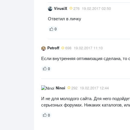
VirusiX
276
19.02.2017 02:50
Ответил в личку
0
Petroff
698
19.02.2017 11:10
Если внутренняя оптимизация сделана, то с
0
Ninoi
292
19.02.2017 12:44
И не для молодого сайта. Для него подойде
серьезных форумах. Никаких каталогов, ил
0