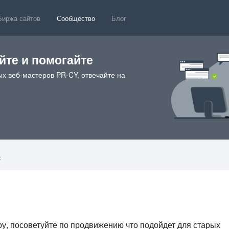
Биржа сайтов
Сообщество
Блог
те и помогайте
х веб-мастеров PR-CY, отвечайте на
с
.ру, посоветуйте по продвижению что подойдет для старых