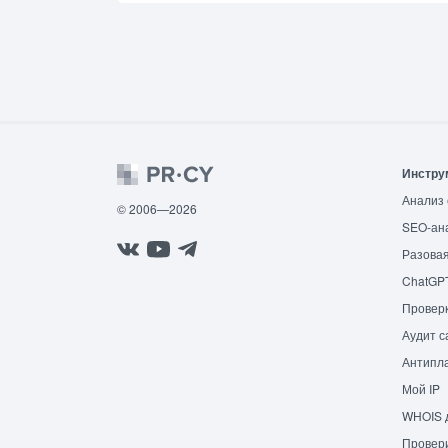
Инстру
Анализ 
© 2006—2026
SEO-ан
Разовая
ChatGP
Провер
Аудит с
Антипла
Мой IP
WHOIS 
Провери