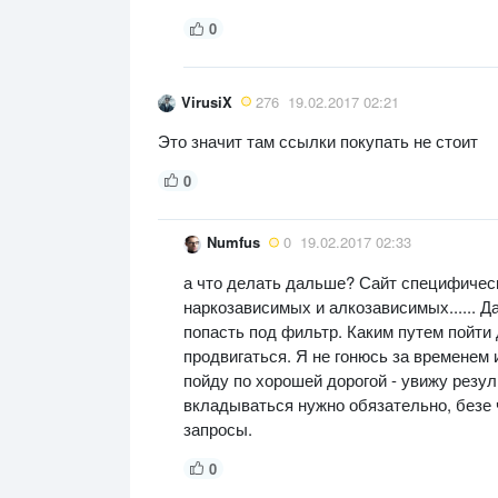
0
VirusiX
276
19.02.2017 02:21
Это значит там ссылки покупать не стоит
0
Numfus
0
19.02.2017 02:33
а что делать дальше? Сайт специфичес
наркозависимых и алкозависимых...... Д
попасть под фильтр. Каким путем пойти 
продвигаться. Я не гонюсь за временем и 
пойду по хорошей дорогой - увижу резул
вкладываться нужно обязательно, безе 
запросы.
0