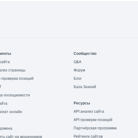
менты
Сообщество
сайта
Q&A
ализ страницы
Форум
 проверка позиций
Блог
T
База Знаний
ка посещаемости
Ресурсы
айта
API анализ сайта
гиат онлайн
API проверки позиций
Партнёрская программа
домена
Рейтинги сайтов
ть сайт на мошенников