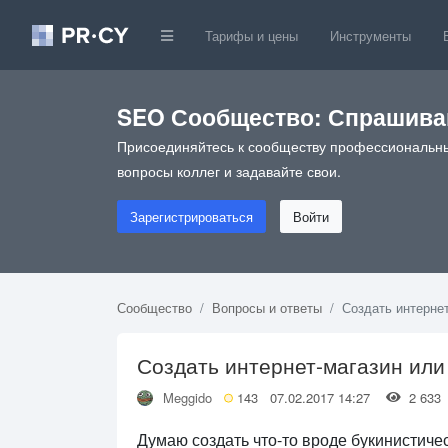
Тарифы и цены
Инструменты
SEO Сообщество: Спрашивай
Присоединяйтесь к сообществу профессиональны
вопросы коллег и задавайте свои.
Зарегистрироваться
Войти
Сообщество
Вопросы и ответы
Создать интернет
Создать интернет-магазин или
Meggido
143
07.02.2017 14:27
2 63
Думаю создать что-то вроде букинистичес