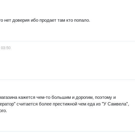
о нет доверия ибо продает там кто попало.
 03:50
магазина кажется чем-то большим и дорогим, поэтому и
ератор" считается более престижной чем еда из "У Самвела",
ого.