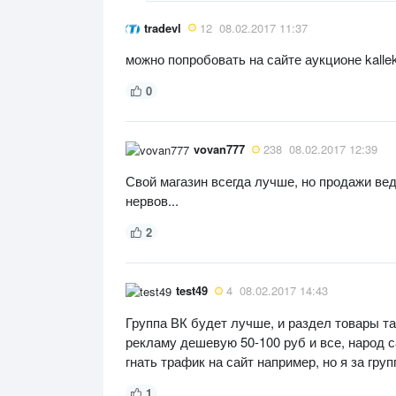
tradevl
12
08.02.2017 11:37
можно попробовать на сайте аукционе kalle
0
vovan777
238
08.02.2017 12:39
Свой магазин всегда лучше, но продажи вед
нервов...
2
test49
4
08.02.2017 14:43
Группа ВК будет лучше, и раздел товары т
рекламу дешевую 50-100 руб и все, народ с
гнать трафик на сайт например, но я за груп
1