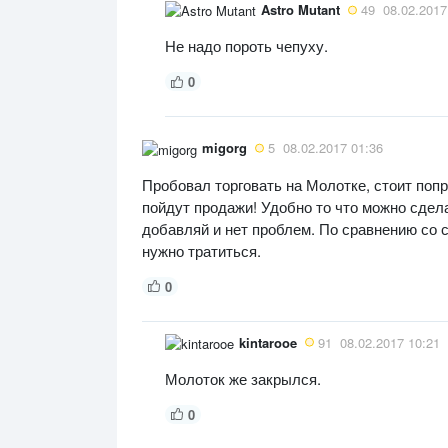
Astro Mutant
49
08.02.2017
Не надо пороть чепуху.
0
migorg
5
08.02.2017 01:36
Пробовал торговать на Молотке, стоит поп
пойдут продажи! Удобно то что можно сдел
добавляй и нет проблем. По сравнению со с
нужно тратиться.
0
kintarooe
91
08.02.2017 10:21
Молоток же закрылся.
0