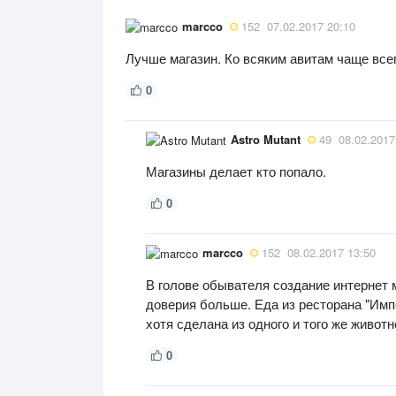
marcco
152
07.02.2017 20:10
Лучше магазин. Ко всяким авитам чаще всег
0
Astro Mutant
49
08.02.2017
Магазины делает кто попало.
0
marcco
152
08.02.2017 13:50
В голове обывателя создание интернет 
доверия больше. Еда из ресторана "Имп
хотя сделана из одного и того же животн
0