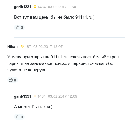
garik1331
1434
03.02.2017 11:40
Вот тут вам цены бы не было 91111.ru )
0
Nika_r
187
03.02.2017 12:07
У меня при открытии 91111.ru показывает белый экран.
Гарик, я не занимаюсь поиском первоисточника, ибо
чужого не копирую.
0
garik1331
1434
03.02.2017 12:09
А может быть зря )
0