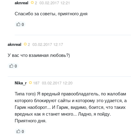
aknreal
2
03.02.2017 12:21
Спасибо за советы, приятного дня
0
aknreal
2
03.02.2017 12:17
У вас что взаимная любовь?)
0
Nika_r
187
03.02.2017 12:20
Типа того) Я вредный правообладатель, по жалобам
которого блокируют сайты и которому это удается, а
Гарик наоборот... И Гарик, видимо, боится, что таких
вредных как я станет много... Ладно, я пойду.
Приятного дня.
0