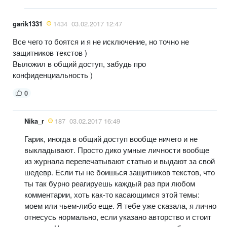
garik1331
1434
03.02.2017 12:47
Все чего то боятся и я не исключение, но точно не
защитников текстов )
Выложил в общий доступ, забудь про
конфиденциальность )
0
Nika_r
187
03.02.2017 16:49
Гарик, иногда в общий доступ вообще ничего и не
выкладывают. Просто дико умные личности вообще
из журнала перепечатывают статью и выдают за свой
шедевр. Если ты не боишься защитников текстов, что
ты так бурно реагируешь каждый раз при любом
комментарии, хоть как-то касающимся этой темы:
моем или чьем-либо еще. Я тебе уже сказала, я лично
отнесусь нормально, если указано авторство и стоит