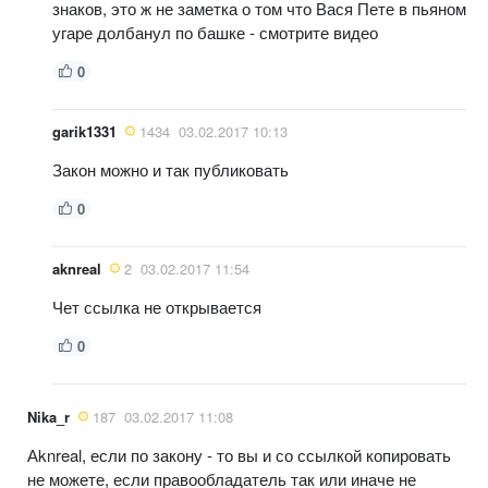
знаков, это ж не заметка о том что Вася Пете в пьяном
угаре долбанул по башке - смотрите видео
0
garik1331
1434
03.02.2017 10:13
Закон можно и так публиковать
0
aknreal
2
03.02.2017 11:54
Чет ссылка не открывается
0
Nika_r
187
03.02.2017 11:08
Аknreal, если по закону - то вы и со ссылкой копировать
не можете, если правообладатель так или иначе не