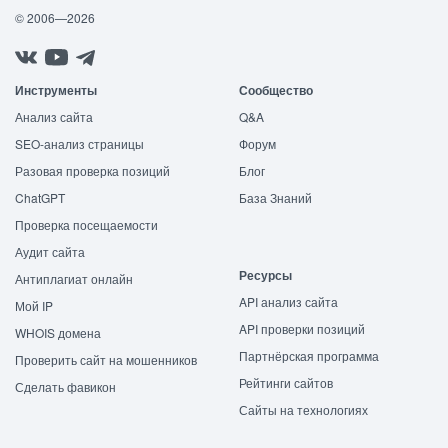
© 2006—2026
Инструменты
Сообщество
Анализ сайта
Q&A
SEO-анализ страницы
Форум
Разовая проверка позиций
Блог
ChatGPT
База Знаний
Проверка посещаемости
Аудит сайта
Ресурсы
Антиплагиат онлайн
API анализ сайта
Мой IP
API проверки позиций
WHOIS домена
Партнёрская программа
Проверить сайт на мошенников
Рейтинги сайтов
Сделать фавикон
Сайты на технологиях