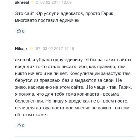
aknreal
2
03.02.2017 12:09
Это сайт Юр услуг и адвокатов, просто Гарик
многовато поставил единичек
0
Nika_r
187
03.02.2017 12:16
aknreal, я убрала одну единицу. Я бы на таких сайтах
вряд ли что-то стала писать, ибо, как правило, там
никто ничего и не пишет. Консультации зачастую там
берутся из правовых баз и выдаются за свои. Не
знаю, как именно на этом сайте...Но чаще - так. Гарик,
я поняла, что для тебя тема копипаста - весьма
болезненная. Но пишу я вроде как не в твоем посте,
если для автора поста мое мнение не важно - он сам
об этом скажет.
0