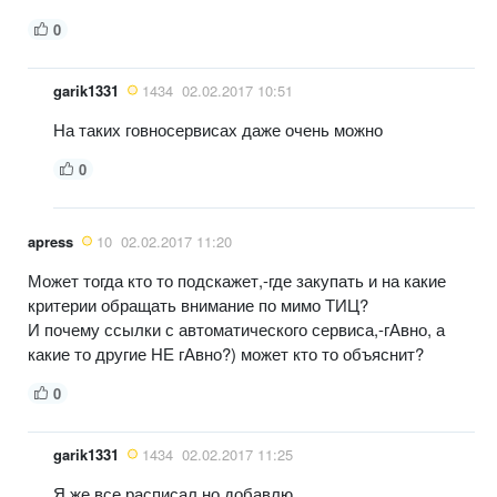
0
garik1331
1434
02.02.2017 10:51
На таких говносервисах даже очень можно
0
apress
10
02.02.2017 11:20
Может тогда кто то подскажет,-где закупать и на какие
критерии обращать внимание по мимо ТИЦ?
И почему ссылки с автоматического сервиса,-гАвно, а
какие то другие НЕ гАвно?) может кто то объяснит?
0
garik1331
1434
02.02.2017 11:25
Я же все расписал но добавлю