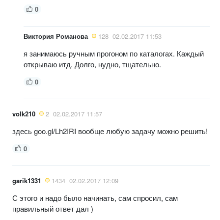
0
Виктория Романова
128
02.02.2017 11:53
я занимаюсь ручным прогоном по каталогах. Каждый
открываю итд. Долго, нудно, тщательно.
0
volk210
2
02.02.2017 11:57
здесь goo.gl/Lh2IRI вообще любую задачу можно решить!
0
garik1331
1434
02.02.2017 12:09
С этого и надо было начинать, сам спросил, сам
правильный ответ дал )