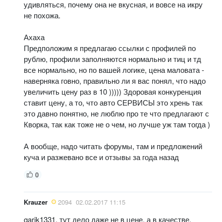
удивляться, почему она не вкусная, и вовсе на икру
не похожа.
Ахаха
Предположим я предлагаю ссылки с профилей по
рублю, профили заполняются нормально и тиц и тд
все нормально, но по вашей логике, цена маловата -
наверняка говно, правильно ли я вас понял, что надо
увеличить цену раз в 10 ))))) Здоровая конкуренция
ставит цену, а то, что авто СЕРВИСЫ это хрень так
это давно понятно, не люблю про те что предлагают с
Кворка, так как тоже не о чем, но лучше уж там тогда )
А вообще, надо читать форумы, там и предложений
куча и разжевано все и отзывы за года назад
0
Krauzer
2094
02.02.2017 11:15
garik1331, тут дело даже не в цене, а в качестве.