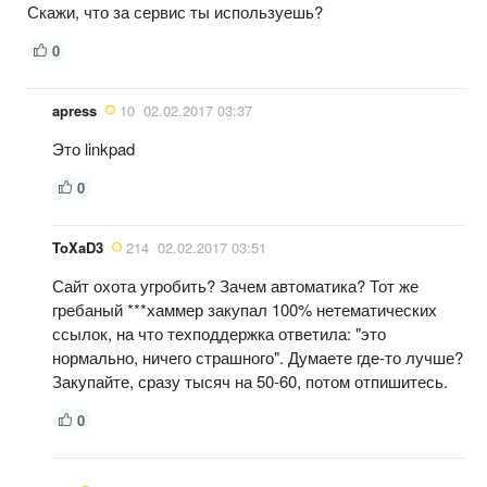
Скажи, что за сервис ты используешь?
0
apress
10
02.02.2017 03:37
Это linkpad
0
ToXaD3
214
02.02.2017 03:51
Сайт охота угробить? Зачем автоматика? Тот же
гребаный ***хаммер закупал 100% нетематических
ссылок, на что техподдержка ответила: "это
нормально, ничего страшного". Думаете где-то лучше?
Закупайте, сразу тысяч на 50-60, потом отпишитесь.
0