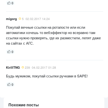
0
migorg
5
02.02.2017 14:24
Покупай вечные ссылки на ротапосте или если
автоматики хочешь то вебэффектор но всеравно там
ссылки нужно проверять, где их разместили, лепят даже
на сайтах с АГС.
0
KirillTNG
239
04.02.2017 01:28
Будь мужиком, покупай ссылки ручками в SAPE!
0
Похожие посты