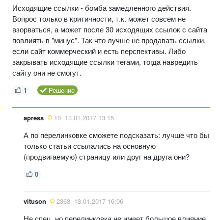
Исходящие ссылки - бомба замедленного действия.
Вопрос только в критичности, т.к. может совсем не
взорваться, а может после 30 исходящих ссылок с сайта
повлиять в "минус". Так что лучше не продавать ссылки,
если сайт коммерческий и есть перспективы. Либо
закрывать исходящие ссылки тегами, тогда навредить
сайту они не смогут.
1
Решение
apress
10
13.01.2017 13:15
А по перелинковке сможете подсказать: лучше что бы
только статьи ссылались на основную
(продвигаемую) страницу или друг на друга они?
0
vituson
2363
13.01.2017 16:06
Не спец, но перелинковка не имеет большое влияние