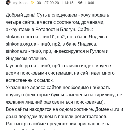
synkona
130
27.09.2011 14:15
1 046
Добрый день! Суть в следующем - хочу продать
четыре сайта, вместе с хостингом, доменами,
аккаунтами в Ротапост и Блогун. Сайты:
sinkona.соm.uа - тиц10, пр2, но в бане Яндекса.
sinkona.оrg.ua - тиц0, пр2, в бане Яндекса.
sinkоnа.ru - тиц0, пр3, индексируется и Гуглом и
Яндексом отлично.
tаynаnlо.рр.uа - тиц0, пр0, отлично индексируется
всеми поисковыми системами, на сайт идет много
естественных ссылок.
Указанные адреса сайтов необходимо набирать
вручную (некоторые буквы заменены на кирилицу, нет
желания лишний раз светиться поисковикам).
Все сайты находятся на одном хостинге. Домены .ru и
pp.ua передам пушем в панели регистраторов.
Рассмотрю любые предложения присланные на