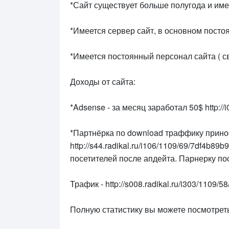
*Сайт существует больше полугода и име
*Имеется сервер сайт, в основном пост
*Имеется постоянный персонал сайта ( с
Доходы от сайта:
*Adsense - за месяц заработал 50$ http://i
*Партнёрка по download траффику принос
http://s44.radikal.ru/i106/1109/69/7df4b89
посетителей после апдейта. Парнерку пос
Трафик - http://s008.radikal.ru/i303/1109/5
Полную статистику вы можете посмотреть с