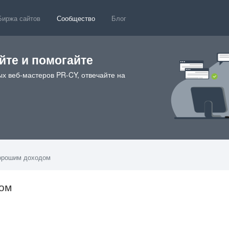
Биржа сайтов
Сообщество
Блог
те и помогайте
х веб-мастеров PR-CY, отвечайте на
хорошим доходом
ом
3