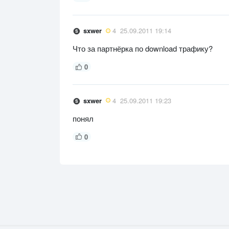
sxwer
4
25.09.2011 19:14
Что за партнёрка по download трафику?
0
sxwer
4
25.09.2011 19:23
понял
0