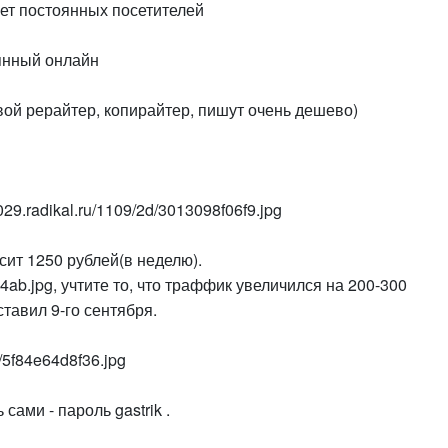
ет постоянных посетителей
оянный онлайн
вой рерайтер, копирайтер, пишут очень дешево)
029.radikal.ru/1109/2d/3013098f06f9.jpg
ит 1250 рублей(в неделю).
b94ab.jpg, учтите то, что траффик увеличился на 200-300
тавил 9-го сентября.
8/5f84e64d8f36.jpg
ами - пароль gastrik .