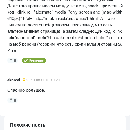
Для этого прописываем между тегами <head> примерный
код: <link rel="alternate" media="only screen and (max-width:
640px)" href="http://m.akn-real.ru/stranica1.html" /> - это
пишем на десктопной (говорим поисковику, что есть
альтернативная страница), а затем следующий код: <link
rel="canonical" href="http://akn-real.ru/stranica1.html" /> - это
на моб версии (говорим, что есть оригинальня страница).
И тд..
0
Решение
aknreal
2
10.08.2016 19:20
Спасибо большое.
0
Похожие посты