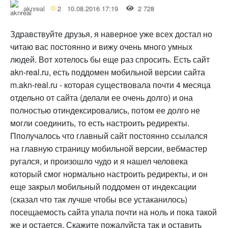
aknreal
2
10.08.2016 17:19
2 728
Здравствуйте друзья, я наверное уже всех достал но
читаю вас постоянно и вижу очень много умных
людей. Вот хотелось бы еще раз спросить. Есть сайт
akn-real.ru, есть поддомен мобильной версии сайта
m.akn-real.ru - которая существовала почти 4 месяца
отдельно от сайта (делали ее очень долго) и она
полностью отиндексировались, потом ее долго не
могли соединить, то есть настроить редиректы.
Пполучалось что главный сайт постоянно ссылался
на главную страницу мобильной версии, вебмастер
ругался, и произошло чудо и я нашел человека
который смог нормально настроить редиректы, и он
еще закрыл мобильный поддомен от индексации
(сказал что так лучше чтобы все устаканилось)
посещаемость сайта упала почти на ноль и пока такой
же и остается. Скажите пожалуйста так и оставить