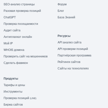
SEO-анализ страницы
Форум
Разовая проверка позиций
Блог
ChatGPT
База Знаний
Проверка посещаемости
Аудит сайта
Ресурсы
Антиплагиат онлайн
API анализ сайта
Мой IP
API проверки позиций
WHOIS домена
Партнёрская программа
Проверить сайт на мошенников
Рейтинги сайтов
Сделать фавикон
Сайты на технологиях
Продукты
Тарифы и цены
Инструменты
Проверка позиций
(LINE)
Биржа сайтов