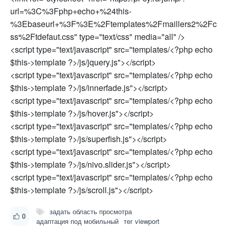
url=%3C%3Fphp+echo+%24this-
%3Ebaseurl+%3F%3E%2Ftemplates%2Fmaillers2%2Fc
ss%2Ftdefaut.css" type="text/css" media="all" />
<script type="text/javascript" src="templates/<?php echo
$this->template ?>/js/jquery.js"></script>
<script type="text/javascript" src="templates/<?php echo
$this->template ?>/js/innerfade.js"></script>
<script type="text/javascript" src="templates/<?php echo
$this->template ?>/js/hover.js"></script>
<script type="text/javascript" src="templates/<?php echo
$this->template ?>/js/superfish.js"></script>
<script type="text/javascript" src="templates/<?php echo
$this->template ?>/js/nivo.slider.js"></script>
<script type="text/javascript" src="templates/<?php echo
$this->template ?>/js/scroll.js"></script>
задать область просмотра
0
адаптация под мобильный
тег viewport