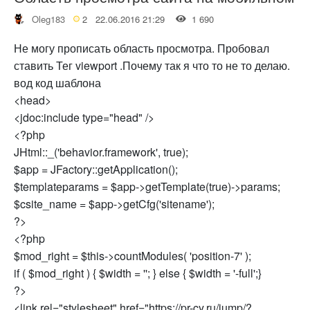
Oleg183
2
22.06.2016 21:29
1 690
Не могу прописать область просмотра. Пробовал
ставить Тег viewport .Почему так я что то не то делаю.
вод код шаблона
<head>
<jdoc:include type="head" />
<?php
JHtml::_('behavior.framework', true);
$app = JFactory::getApplication();
$templateparams = $app->getTemplate(true)->params;
$csite_name = $app->getCfg('sitename');
?>
<?php
$mod_right = $this->countModules( 'position-7' );
if ( $mod_right ) { $width = ''; } else { $width = '-full';}
?>
<link rel="stylesheet" href="https://pr-cy.ru/jump/?