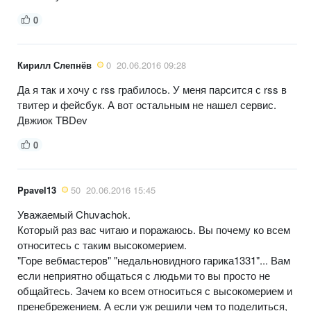
0
Кирилл Слепнёв
0
20.06.2016 09:28
Да я так и хочу с rss грабилось. У меня парсится с rss в
твитер и фейсбук. А вот остальным не нашел сервис.
Двжиок TBDev
0
Ppavel13
50
20.06.2016 15:45
Уважаемый Chuvachok.
Который раз вас читаю и поражаюсь. Вы почему ко всем
относитесь с таким высокомерием.
"Горе вебмастеров" "недальновидного гарика1331"... Вам
если неприятно общаться с людьми то вы просто не
общайтесь. Зачем ко всем относиться с высокомерием и
пренебрежением. А если уж решили чем то поделиться,