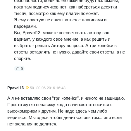
безопасности, конечно его акки не будут взломаны,
пока там подписчиков нет, как набереться десятки
тысяч, посмотрю как ему плагин поможет.
Я ему советую не связываться с плагинами и
парсерами.
Вы, Ppavel13, можете посоветовать автору ваш
вариант, у каждого своё мнение, а как решить и
выбрать - решать Автору вопроса. А три копейки в
ответы вставлять не нужно, давайте свои ответы, а не
спорьте.
0
Ppavel13
50
20.06.2016 16:43
А я не вставляю свои "три копейки", и никого не защищаю.
Просто жутко ненавижу когда начинают относится с
высокомерием к другим. Не надо здесь чем либо
мериться. Мы здесь чтобы делиться опытом... или если
нет желания не делится.