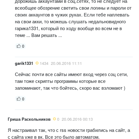
дорожишь аккаунтами в соц.сетях, то не следует на
всеобщее обозрение светить свои логины и пароли от
своих аккаунтов в чужих руках. Если тебе наплевать
на свои акки, то можешь слушать недальновидного
гарика1331, который по ходу вообще во всем не в
теме ... Вам решать ...
0
garik1331
1434
20.06.2016 11:11
Сейчас почти все сайты имеют вход через соц сети,
там тоже скрипты программы которые все
запоминают, так что бойтесь, скоро вас взломают )
0
Гриша Раскольников
0
20.06.2016 00:13
Я настраивал так, что с rss новости грабились на сайт, а
с сайта уже в вк. Все это было автоматом.