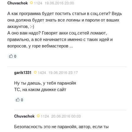
Chuvachok
1124
19.06.2016 23:00
А как программа будет постить статьи в соц.сети? Ведь
она должна будет знать все логины и пароли от ваших
аккаунтов, :-)
А оно вам надо? Говорят акки соц.сетей ломают,
правильно, а всё начинается именно с таких идей и
вопросов, у горе вебмастеров ...
0
garik1331
1434
19.06.2016 23:17
Ну ты даешь, у тебя паранойя
ТС, на каком движке сайт
0
Chuvachok
1124
20.06.2016 00:03
Безопасность это не паранойя, автор, если ты