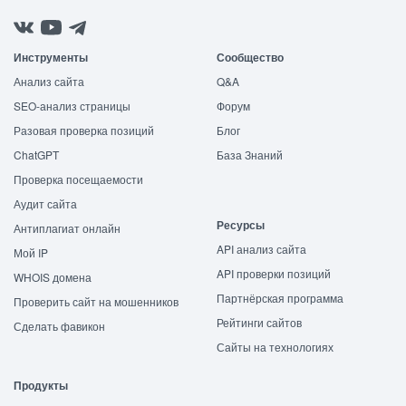
Инструменты
Сообщество
Анализ сайта
Q&A
SEO-анализ страницы
Форум
Разовая проверка позиций
Блог
ChatGPT
База Знаний
Проверка посещаемости
Аудит сайта
Ресурсы
Антиплагиат онлайн
API анализ сайта
Мой IP
API проверки позиций
WHOIS домена
Партнёрская программа
Проверить сайт на мошенников
Рейтинги сайтов
Сделать фавикон
Сайты на технологиях
Продукты