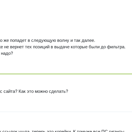
о же попадет в следующую волну и так далее.
же не вернет тех позиций в выдаче которые были до фильтра.
 надо?
 с сайта? Как это можно сделать?
ж ссылок ушла, теперь это копейки. К томуже все ПС гиганты