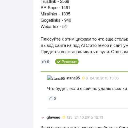
Trustlink - 2568
PR.Sape - 1461
Miralinks - 1335
Gogetlinks - 940
Webartex - 54
Плюсуйте к этим цифрам то что еще стольк
Вывод сайта из под АГС это гемор и сайт у
Придется восстанавливать с нуля. Оно вам
0
Решение
stanc95
0
24.10.2015 15:05
Что будет, если я сейчас удалю ссылки
0
glavseo
125
24.10.2015 12:13
Заря рассвета и отличного заработка с бир