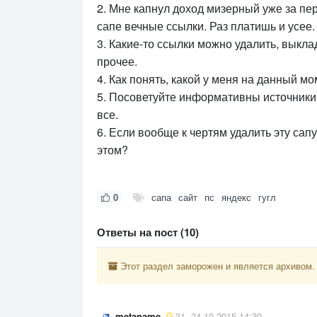
2. Мне капнул доход мизерный уже за пер
сапе вечные ссылки. Раз платишь и усее. 
3. Какие-то ссылки можно удалить, выклад
прочее.
4. Как понять, какой у меня на данный м
5. Посоветуйте информативны источники 
все.
6. Если вообще к чертям удалить эту сапу
этом?
0
сапа
сайт
пс
яндекс
гугл
Ответы на пост (10)
Этот раздел заморожен и является архивом.
metaname
31
24.10.2015 14:39