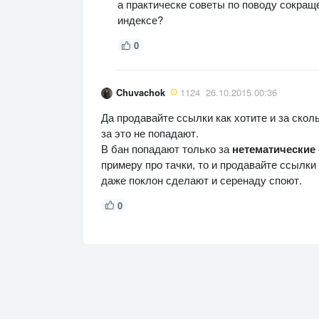
а практическе советы по поводу сокращ
индексе?
0
Chuvachok
1124
26.10.2015 00:36
Да продавайте ссылки как хотите и за сколь
за это не попадают.
В бан попадают только за
нетематические
примеру про тачки, то и продавайте ссылки
даже поклон сделают и серенаду споют.
0