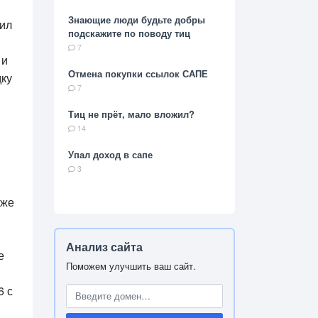
Знающие люди будьте добры
шил
подскажите по поводу тиц
7
 и
Отмена покупки ссылок САПЕ
дку
7
Тиц не прёт, мало вложил?
14
Упал доход в сапе
3
аже
Анализ сайта
е
Поможем улучшить ваш сайт.
6 с