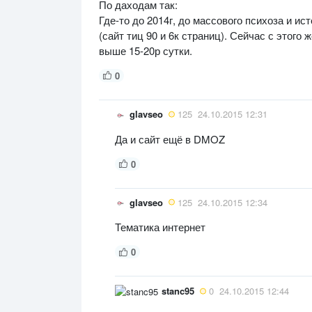
По даходам так:
Где-то до 2014г, до массового психоза и ис
(сайт тиц 90 и 6к страниц). Сейчас с этого
выше 15-20р сутки.
0
glavseo
125
24.10.2015 12:31
Да и сайт ещё в DMOZ
0
glavseo
125
24.10.2015 12:34
Тематика интернет
0
stanc95
0
24.10.2015 12:44