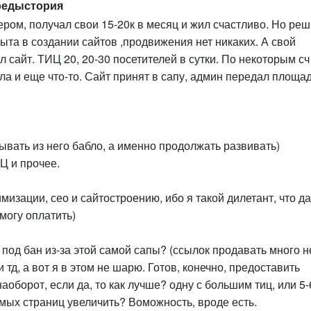
редыстория
ером, получал свои 15-20к в месяц и жил счастливо. Но ре
пыта в создании сайтов ,продвижения нет никаких. А свой
л сайт. ТИЦ 20, 20-30 посетителей в сутки. По некоторым сч
гла и еще что-то. Сайт принят в сапу, админ передал площа
сывать из него бабло, а именно продолжать развивать)
Ц и прочее.
мизации, сео и сайтостроению, ибо я такой дилетант, что д
 могу оплатить)
под бан из-за этой самой сапы? (ссылок продавать много н
 тд, а вот я в этом не шарю. Готов, конечно, предоставить
аоборот, если да, то как лучше? одну с большим тиц, или 5-
ых страниц увеличить? Воможность, вроде есть.