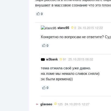
внушают в массовое сознание что это плохо
0
stanc95
0
24.10.2015 12:22
Конкретно по вопросам не ответите? Су
0
w3bank
91
25.10.2015 06:02
тема отжила своё уже давно.
на ломе мы немало сливок сняли)
эх были времена))
0
glavseo
125
24.10.2015 12:27