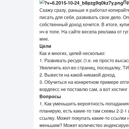
П
Скажу сразу, раньше я работал копирайт
писать для себя, развивать свое дело. О
собственный доход хочется. В итоге, купи
нч в топе. На сайте весела реклама от гу
мне.
Цели
Как и многих, целей несколько:
1. Развивать ресурс (т.е. не просто выса
Увеличить кол-во страниц, посещалку, ТИ
2. Вывести на какой-никакой доход.
3. Обучиться на конкретном примере опти
вордпесс не поставлю сам, а вот хостинг
Вопросы
1. Как уменьшить вероятность попадания 
планирую, есть какие-то там схемы 2-2-1 и
ссылку. Может покупать какие-то ссылки н
меньшим? Может количество индексируем