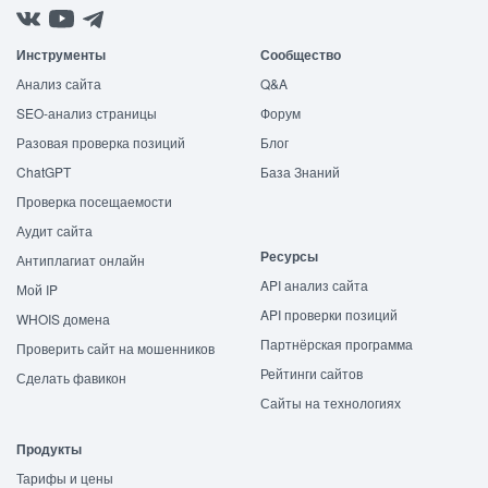
Инструменты
Сообщество
Анализ сайта
Q&A
SEO-анализ страницы
Форум
Разовая проверка позиций
Блог
ChatGPT
База Знаний
Проверка посещаемости
Аудит сайта
Ресурсы
Антиплагиат онлайн
API анализ сайта
Мой IP
API проверки позиций
WHOIS домена
Партнёрская программа
Проверить сайт на мошенников
Рейтинги сайтов
Сделать фавикон
Сайты на технологиях
Продукты
Тарифы и цены