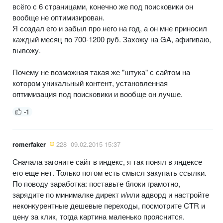
всёго с 6 страницами, конечно же под поисковики он
вообще не оптимизирован.
Я создал его и забыл про него на год, а он мне приносил
каждый месяц по 700-1200 руб. Захожу на GA, афигиваю,
вывожу.
Почему не возможная такая же "штука" с сайтом на
котором уникальный контент, установленная
оптимизация под поисковики и вообще он лучше.
-1
romerfaker
228
09.02.2015 15:37
Сначала загоните сайт в индекс, я так понял в яндексе
его еще нет. Только потом есть смысл закупать ссылки.
По поводу заработка: поставьте блоки грамотно,
зарядите по минималке директ и/или адворд и настройте
неконкурентные дешевые переходы, посмотрите CTR и
цену за клик, тогда картина маленько прояснится.