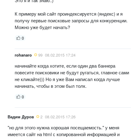
Это я и так знаю..)
К примеру мой сайт проиндексируется (яндекс) и я
получу первые поисковые запросы для конкуренции.
Можно уже будет начать?
0
rohanaro
99
08.02.2015 17:24
начинайте когда хотите, если один два баннера
повесите поисковики не будут ругаться, главное сами
не кликайте))) Но я уже Вам написал когда лучше
начинать, чтобы в этом был толк.
0
Вадим Дуров
2
08.02.2015 17:26
"но для этого нужна хорошая посещаемость." у меня
имеется сайт на html с копированной информацией и