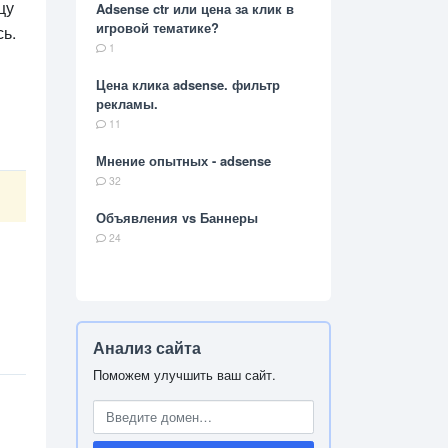
цу
Adsense ctr или цена за клик в
игровой тематике?
сь.
1
Цена клика adsense. фильтр
рекламы.
11
Мнение опытных - adsense
32
Объявления vs Баннеры
24
Анализ сайта
Поможем улучшить ваш сайт.