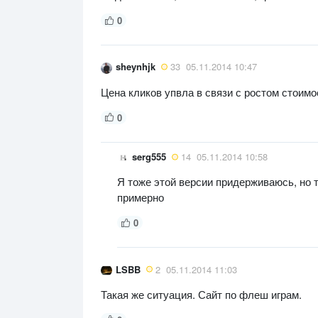
0
sheynhjk
33
05.11.2014 10:47
Цена кликов упвла в связи с ростом стоим
0
serg555
14
05.11.2014 10:58
Я тоже этой версии придерживаюсь, но т
примерно
0
LSBB
2
05.11.2014 11:03
Такая же ситуация. Сайт по флеш играм.