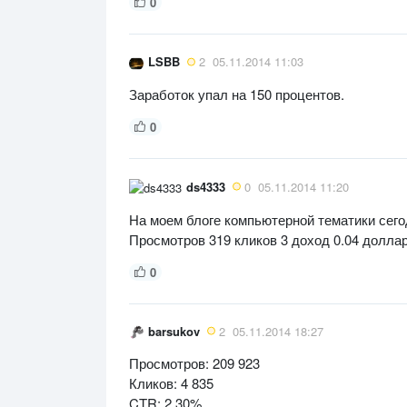
0
LSBB
2
05.11.2014 11:03
Заработок упал на 150 процентов.
0
ds4333
0
05.11.2014 11:20
На моем блоге компьютерной тематики сего
Просмотров 319 кликов 3 доход 0.04 доллар
0
barsukov
2
05.11.2014 18:27
Просмотров: 209 923
Кликов: 4 835
CTR: 2.30%