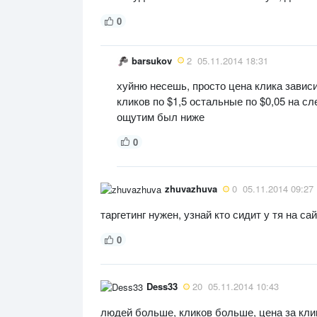
0
barsukov
2
05.11.2014 18:31
хуйню несешь, просто цена клика зависи
кликов по $1,5 остальные по $0,05 на с
ощутим был ниже
0
zhuvazhuva
0
05.11.2014 09:27
таргетинг нужен, узнай кто сидит у тя на са
0
Dess33
20
05.11.2014 10:43
людей больше, кликов больше, цена за клик