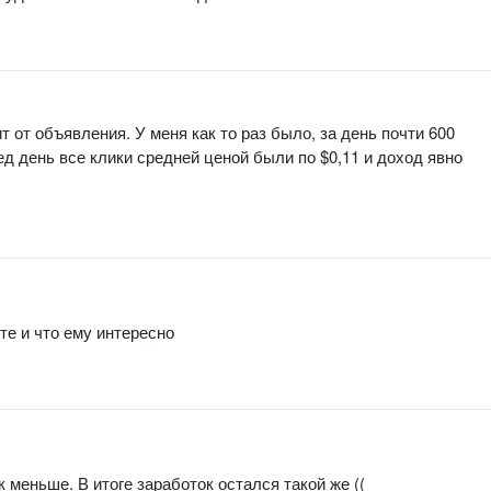
т от объявления. У меня как то раз было, за день почти 600
лед день все клики средней ценой были по $0,11 и доход явно
йте и что ему интересно
 меньше. В итоге заработок остался такой же ((