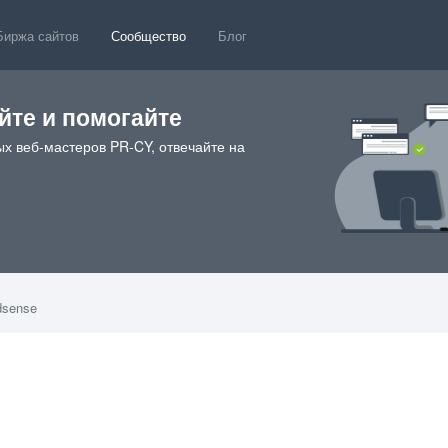
Биржа сайтов
Сообщество
Блог
те и помогайте
х веб-мастеров PR-CY, отвечайте на
dsense