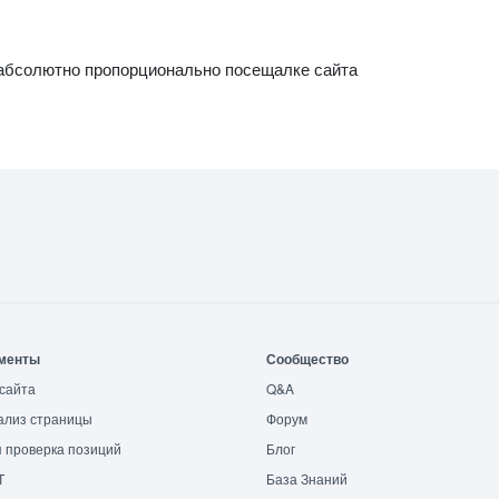
т абсолютно пропорционально посещалке сайта
менты
Сообщество
сайта
Q&A
ализ страницы
Форум
 проверка позиций
Блог
T
База Знаний