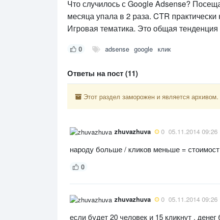
Что случилось с Google Adsense? Посещае
месяца упала в 2 раза. CTR практически
Игровая тематика. Это общая тенденция 
0
adsense
google
клик
Ответы на пост (11)
Этот раздел заморожен и является архивом.
zhuvazhuva
0
05.11.2014 09:26
народу больше / кликов меньше = стоимос
0
zhuvazhuva
0
05.11.2014 09:26
если будет 20 человек и 15 кликнут , денег