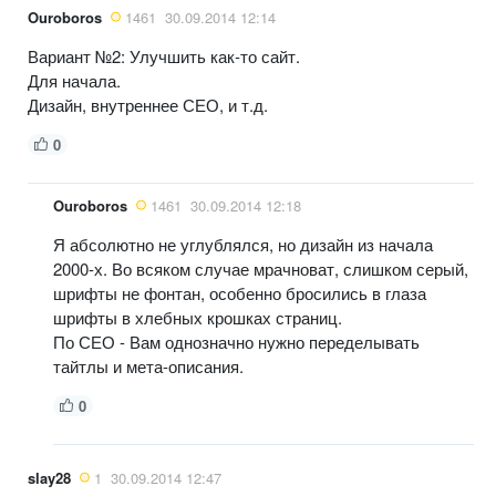
Ouroboros
1461
30.09.2014 12:14
Вариант №2: Улучшить как-то сайт.
Для начала.
Дизайн, внутреннее СЕО, и т.д.
0
Ouroboros
1461
30.09.2014 12:18
Я абсолютно не углублялся, но дизайн из начала
2000-х. Во всяком случае мрачноват, слишком серый,
шрифты не фонтан, особенно бросились в глаза
шрифты в хлебных крошках страниц.
По СЕО - Вам однозначно нужно переделывать
тайтлы и мета-описания.
0
slay28
1
30.09.2014 12:47