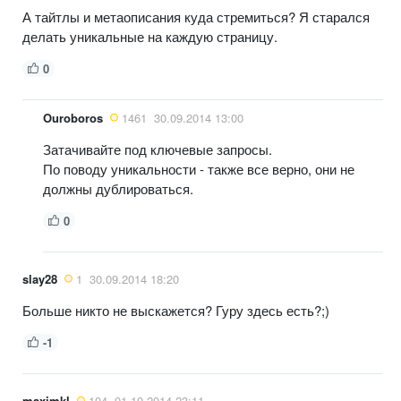
А тайтлы и метаописания куда стремиться? Я старался
делать уникальные на каждую страницу.
0
Ouroboros
1461
30.09.2014 13:00
Затачивайте под ключевые запросы.
По поводу уникальности - также все верно, они не
должны дублироваться.
0
slay28
1
30.09.2014 18:20
Больше никто не выскажется? Гуру здесь есть?;)
-1
maximkl
104
01.10.2014 23:11