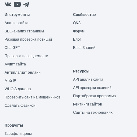
Инструменты
Сообщество
Анализ сайта
Q&A
SEO-анализ страницы
Форум
Разовая проверка позиций
Блог
ChatGPT
База Знаний
Проверка посещаемости
Аудит сайта
Ресурсы
Антиплагиат онлайн
API анализ сайта
Мой IP
API проверки позиций
WHOIS домена
Партнёрская программа
Проверить сайт на мошенников
Рейтинги сайтов
Сделать фавикон
Сайты на технологиях
Продукты
Тарифы и цены