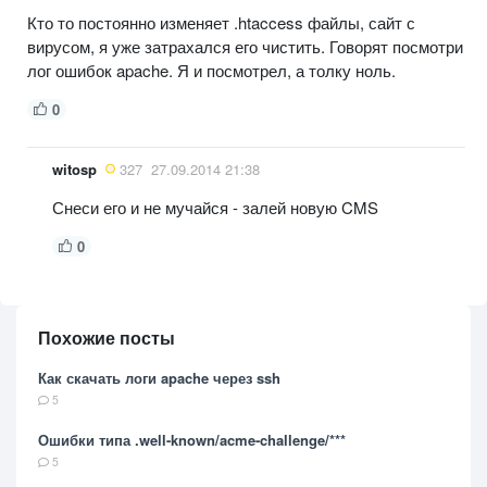
Кто то постоянно изменяет .htaccess файлы, сайт с
вирусом, я уже затрахался его чистить. Говорят посмотри
лог ошибок apache. Я и посмотрел, а толку ноль.
0
witosp
327
27.09.2014 21:38
Снеси его и не мучайся - залей новую CMS
0
Похожие посты
Как скачать логи apache через ssh
5
Ошибки типа .well-known/acme-challenge/***
5