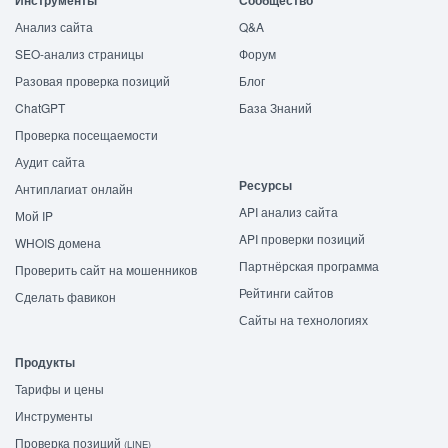
Инструменты
Сообщество
Анализ сайта
Q&A
SEO-анализ страницы
Форум
Разовая проверка позиций
Блог
ChatGPT
База Знаний
Проверка посещаемости
Аудит сайта
Ресурсы
Антиплагиат онлайн
API анализ сайта
Мой IP
API проверки позиций
WHOIS домена
Партнёрская программа
Проверить сайт на мошенников
Рейтинги сайтов
Сделать фавикон
Сайты на технологиях
Продукты
Тарифы и цены
Инструменты
Проверка позиций
(LINE)