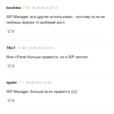
bandidas
85
05.08.2014 22:12
ISP Manager, все другие использовал - поэтому если не
любишь мороки то выбирай аэсп
0
TBicT
180
05.08.2014 23:16
Мне cPanel больше нравится, но и ISP неплох.
0
dgekki
1
06.08.2014 00:32
ISP Manager, больше всех нравится )))))
0