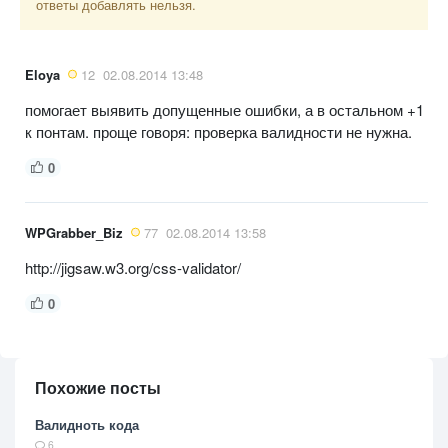
ответы добавлять нельзя.
Eloya
12
02.08.2014 13:48
помогает выявить допущенные ошибки, а в остальном +1
к понтам. проще говоря: проверка валидности не нужна.
0
WPGrabber_Biz
77
02.08.2014 13:58
http://jigsaw.w3.org/css-validator/
0
Похожие посты
Валидноть кода
6