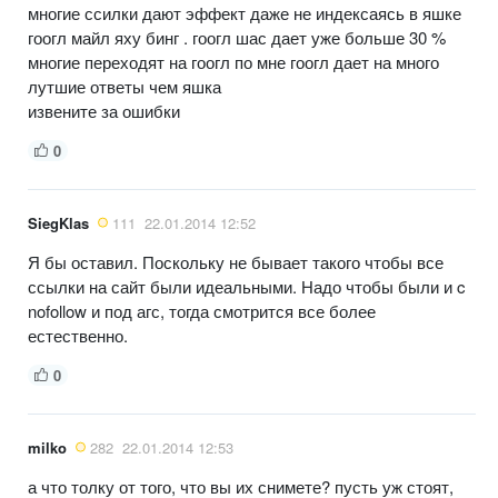
многие ссилки дают эффект даже не индексаясь в яшке
гоогл майл яху бинг . гоогл шас дает уже больше 30 %
многие переходят на гоогл по мне гоогл дает на много
лутшие ответы чем яшка
извените за ошибки
0
SiegKlas
111
22.01.2014 12:52
Я бы оставил. Поскольку не бывает такого чтобы все
ссылки на сайт были идеальными. Надо чтобы были и c
nofollow и под агс, тогда смотрится все более
естественно.
0
milko
282
22.01.2014 12:53
а что толку от того, что вы их снимете? пусть уж стоят,