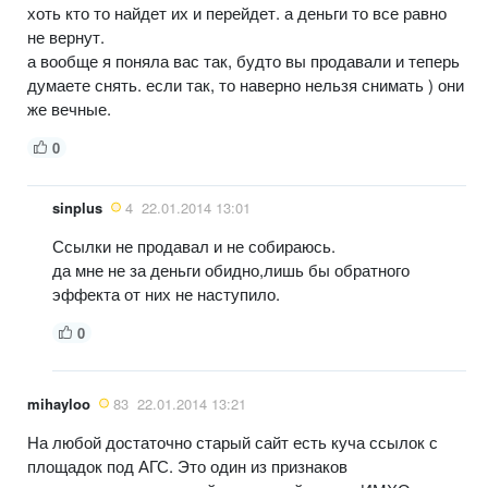
хоть кто то найдет их и перейдет. а деньги то все равно
не вернут.
а вообще я поняла вас так, будто вы продавали и теперь
думаете снять. если так, то наверно нельзя снимать ) они
же вечные.
0
sinplus
4
22.01.2014 13:01
Ссылки не продавал и не собираюсь.
да мне не за деньги обидно,лишь бы обратного
эффекта от них не наступило.
0
mihayloo
83
22.01.2014 13:21
На любой достаточно старый сайт есть куча ссылок с
площадок под АГС. Это один из признаков