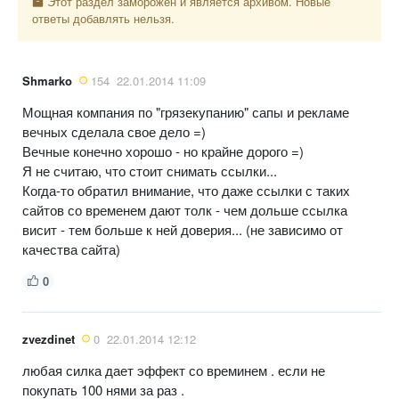
Этот раздел заморожен и является архивом. Новые
ответы добавлять нельзя.
Shmarko
154
22.01.2014 11:09
Мощная компания по "грязекупанию" сапы и рекламе
вечных сделала свое дело =)
Вечные конечно хорошо - но крайне дорого =)
Я не считаю, что стоит снимать ссылки...
Когда-то обратил внимание, что даже ссылки с таких
сайтов со временем дают толк - чем дольше ссылка
висит - тем больше к ней доверия... (не зависимо от
качества сайта)
0
zvezdinet
0
22.01.2014 12:12
любая силка дает эффект со времинем . если не
покупать 100 нями за раз .