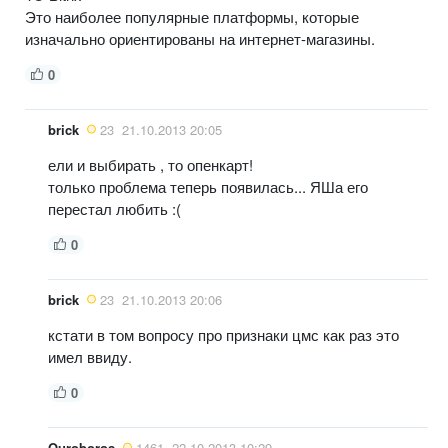
Это наиболее популярные платформы, которые
изначально ориентированы на интернет-магазины.
0
brick
23
21.10.2013 20:05
ели и выбирать , то опенкарт!
только проблема теперь появилась... ЯШа его
перестал любить :(
0
brick
23
21.10.2013 20:06
кстати в том вопросу про признаки цмс как раз это
имел ввиду.
0
Ouroboros
1461
22.10.2013 10:29