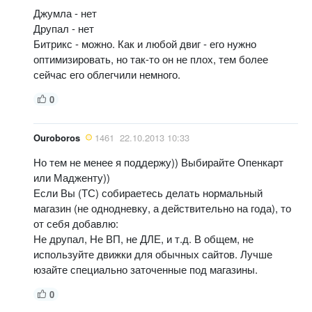
Джумла - нет
Друпал - нет
Битрикс - можно. Как и любой двиг - его нужно
оптимизировать, но так-то он не плох, тем более
сейчас его облегчили немного.
0
Ouroboros
1461
22.10.2013 10:33
Но тем не менее я поддержу)) Выбирайте Опенкарт
или Мадженту))
Если Вы (ТС) собираетесь делать нормальный
магазин (не однодневку, а действительно на года), то
от себя добавлю:
Не друпал, Не ВП, не ДЛЕ, и т.д. В общем, не
используйте движки для обычных сайтов. Лучше
юзайте специально заточенные под магазины.
0