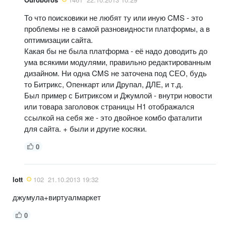
То что поисковики не любят ту или иную CMS - это
проблемы не в самой разновидности платформы, а в
оптимизации сайта.
Какая бы не была платформа - её надо доводить до
ума всякими модулями, правильно редактированным
дизайном. Ни одна CMS не заточена под СЕО, будь
то Битрикс, Опенкарт или Друпал, ДЛЕ, и т.д.
Был пример с Битриксом и Джумлой - внутри новости
или товара заголовок страницы Н1 отображался
ссылкой на себя же - это двойное комбо фаталити
для сайта. + были и другие косяки.
0
lott
102
21.10.2013 19:32
джумула+виртуалмаркет
0