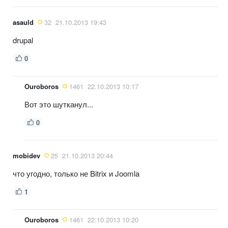
asauld
32
21.10.2013 19:43
drupal
0
Ouroboros
1461
22.10.2013 10:17
Вот это шутканул...
0
mobidev
25
21.10.2013 20:44
что угодно, только не Bitrix и Joomla
1
Ouroboros
1461
22.10.2013 10:20