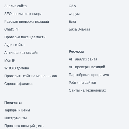
Анализ сайта
Q&A
SEO-анализ страницы
Форум
Разовая проверка позиций
Блог
ChatGPT
База Знаний
Проверка посещаемости
Аудит сайта
Ресурсы
Антиплагиат онлайн
API анализ сайта
Мой IP
API проверки позиций
WHOIS домена
Партнёрская программа
Проверить сайт на мошенников
Рейтинги сайтов
Сделать фавикон
Сайты на технологиях
Продукты
Тарифы и цены
Инструменты
Проверка позиций
(LINE)