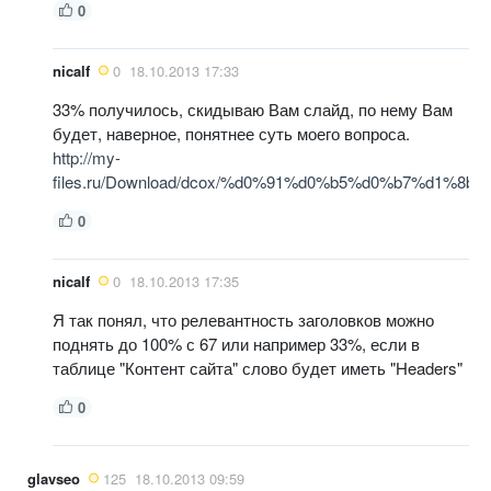
0
nicalf
0
18.10.2013 17:33
33% получилось, скидываю Вам слайд, по нему Вам
будет, наверное, понятнее суть моего вопроса.
http://my-
files.ru/Download/dcox/%d0%91%d0%b5%d0%b7%d1%8
0
nicalf
0
18.10.2013 17:35
Я так понял, что релевантность заголовков можно
поднять до 100% с 67 или например 33%, если в
таблице "Контент сайта" слово будет иметь "Headers"
0
glavseo
125
18.10.2013 09:59