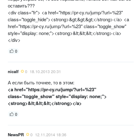
оставить???
<div class="fr"> <a href="https://pr-cy.ru/jump/?url=%23"
class="toggle_hide"><strong>&gt;&gt;&gt;</strong></a> <a
href="https://pr-cy.ru/jump/?url=%23" class="toggle_show"
style="display: none;"><strong>&lt;&lt;&lt;</strong></a>
</div>
0
nicalf
0
18.10.2013 20:31
А если быть точнее, то в этом:
<a href="https://pr-cy.ru/jump/?url=%23"
class="toggle_show" style="display: none;">
<strong>&lt;&lt;&lt;</strong></a>
0
NewsPR
0
12.11.2014 18:36