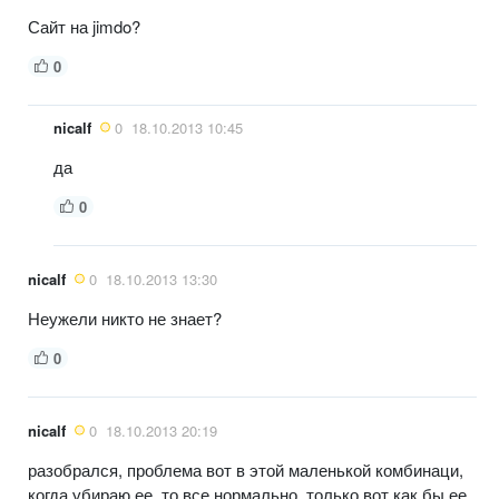
Сайт на jimdo?
0
nicalf
0
18.10.2013 10:45
да
0
nicalf
0
18.10.2013 13:30
Неужели никто не знает?
0
nicalf
0
18.10.2013 20:19
разобрался, проблема вот в этой маленькой комбинаци,
когда убираю ее, то все нормально, только вот как бы ее