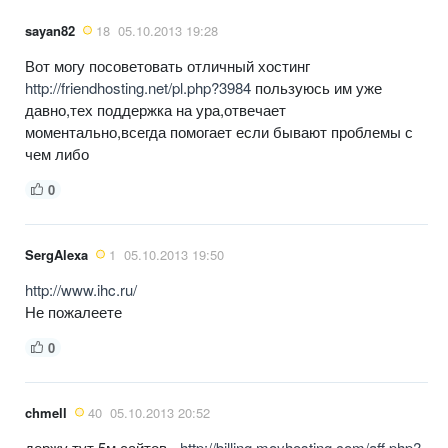
sayan82
18
05.10.2013 19:28
Вот могу посоветовать отличный хостинг
http://friendhosting.net/pl.php?3984
пользуюсь им уже
давно,тех поддержка на ура,отвечает
моментально,всегда помогает если бывают проблемы с
чем либо
0
SergAlexa
1
05.10.2013 19:50
http://www.ihc.ru/
Не пожалеете
0
chmell
40
05.10.2013 20:52
держу тут 5м сайтов -
http://billing.moyhosting.com/aff.php?