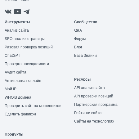
Инструменты
Сообщество
Анализ сайта
Q&A
SEO-анализ страницы
Форум
Разовая проверка позиций
Блог
ChatGPT
База Знаний
Проверка посещаемости
Аудит сайта
Ресурсы
Антиплагиат онлайн
API анализ сайта
Мой IP
API проверки позиций
WHOIS домена
Партнёрская программа
Проверить сайт на мошенников
Рейтинги сайтов
Сделать фавикон
Сайты на технологиях
Продукты