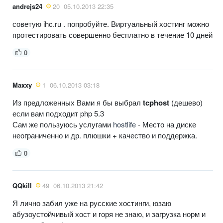
andrejs24
20
05.10.2013 22:35
советую
ihc.ru
. попробуйте. Виртуальный хостинг можно
протестировать совершенно бесплатно в течение 10 дней
0
Maxxy
1
06.10.2013 03:18
Из предложенных Вами я бы выбрал
tcphost
(дешево)
если вам подходит php 5.3
Сам же пользуюсь услугами
hostlife
- Место на диске
неограниченно и др. плюшки + качество и поддержка.
0
QQkill
49
06.10.2013 21:42
Я лично забил уже на русские хостинги, юзаю
абузоустойчивый хост и горя не знаю, и загрузка норм и