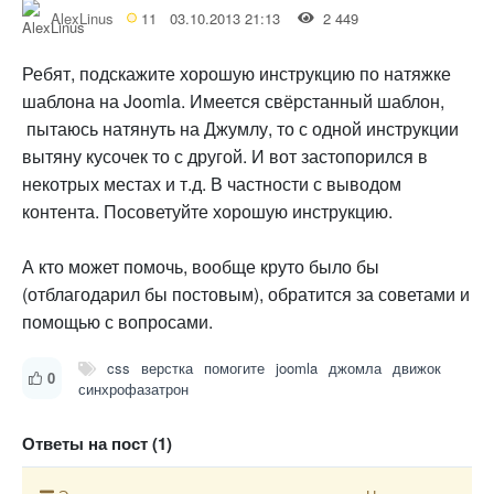
AlexLinus
11
03.10.2013 21:13
2 449
Ребят, подскажите хорошую инструкцию по натяжке
шаблона на Joomla. Имеется свёрстанный шаблон,
пытаюсь натянуть на Джумлу, то с одной инструкции
вытяну кусочек то с другой. И вот застопорился в
некотрых местах и т.д. В частности с выводом
контента. Посоветуйте хорошую инструкцию.
А кто может помочь, вообще круто было бы
(отблагодарил бы постовым), обратится за советами и
помощью с вопросами.
css
верстка
помогите
joomla
джомла
движок
0
синхрофазатрон
Ответы на пост (1)