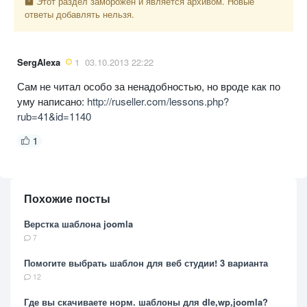
Этот раздел заморожен и является архивом. Новые
ответы добавлять нельзя.
SergAlexa
1
03.10.2013 22:22
Сам не читал особо за ненадобностью, но вроде как по
уму написано:
http://ruseller.com/lessons.php?
rub=41&id=1140
1
Похожие посты
Верстка шаблона joomla
7
Помогите выбрать шаблон для веб студии! 3 варианта
12
Где вы скачиваете норм. шаблоны для dle,wp,joomla?