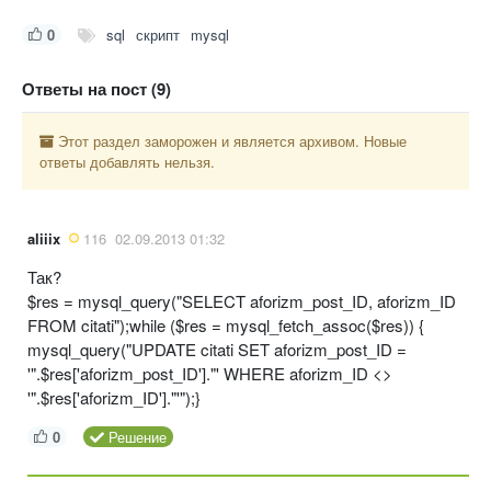
0
sql
скрипт
mysql
Ответы на пост (9)
Этот раздел заморожен и является архивом. Новые
ответы добавлять нельзя.
aliiix
116
02.09.2013 01:32
Так?
$res = mysql_query("SELECT aforizm_post_ID, aforizm_ID
FROM citati");while ($res = mysql_fetch_assoc($res)) {
mysql_query("UPDATE citati SET aforizm_post_ID =
'".$res['aforizm_post_ID']."' WHERE aforizm_ID <>
'".$res['aforizm_ID']."'");}
0
Решение