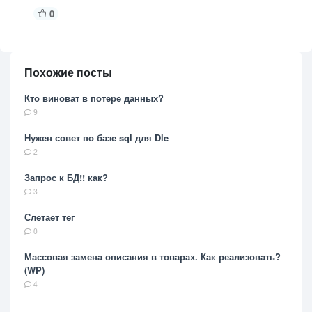
0
Похожие посты
Кто виноват в потере данных?
9
Нужен совет по базе sql для Dle
2
Запрос к БД!! как?
3
Слетает тег
0
Массовая замена описания в товарах. Как реализовать?
(WP)
4