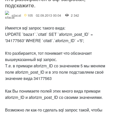
подскажите.
silacat
105
02.09.2013 00:04
2 342
Имеется sql запрос такого вида:
UPDATE `baza1`.`citati` SET `aforizm_post_ID` =
'34177563' WHERE `citati`.`aforizm_ID` ='5';
Кто разбирается, тот понимает что обозначает
вышеуказанный sql запрос.
Т.е. в примари aforizm_ID со значением 5 мы меняем
поле aforizm_post_ID и в это поле подставляем своё
значение вида 34177563
Как Вы понимаете полей этих много вида примари
aforizm_ID и aforizm_post_ID со своими значениями.
Возможно ли как-то сделать sql запрос такой, чтобы