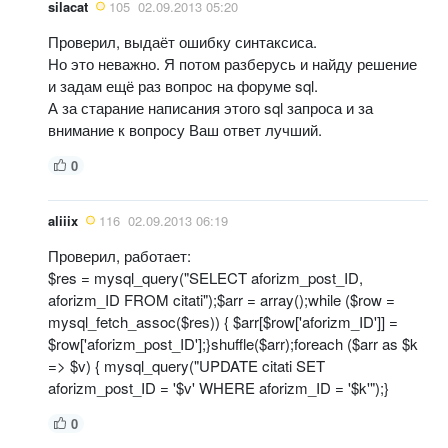
silacat
105
02.09.2013 05:20
Проверил, выдаёт ошибку синтаксиса.
Но это неважно. Я потом разберусь и найду решение
и задам ещё раз вопрос на форуме sql.
А за старание написания этого sql запроса и за
внимание к вопросу Ваш ответ лучший.
0
aliiix
116
02.09.2013 06:19
Проверил, работает:
$res = mysql_query("SELECT aforizm_post_ID,
aforizm_ID FROM citati");$arr = array();while ($row =
mysql_fetch_assoc($res)) { $arr[$row['aforizm_ID']] =
$row['aforizm_post_ID'];}shuffle($arr);foreach ($arr as $k
=> $v) { mysql_query("UPDATE citati SET
aforizm_post_ID = '$v' WHERE aforizm_ID = '$k'");}
0