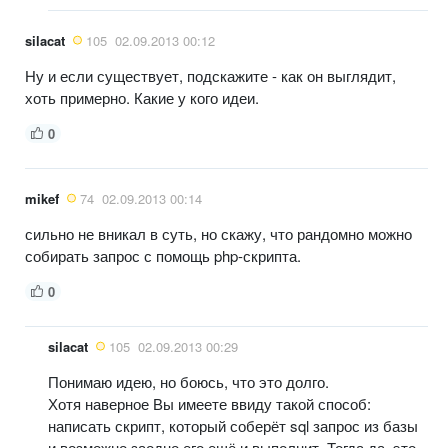
silacat
105
02.09.2013 00:12
Ну и если существует, подскажите - как он выглядит,
хоть примерно. Какие у кого идеи.
0
mikef
74
02.09.2013 00:14
сильно не вникал в суть, но скажу, что рандомно можно
собирать запрос с помощь php-скрипта.
0
silacat
105
02.09.2013 00:29
Понимаю идею, но боюсь, что это долго.
Хотя наверное Вы имеете ввиду такой способ:
написать скрипт, который соберёт sql запрос из базы
и возможно заодно его ещё и выполнит. Тогда да, это