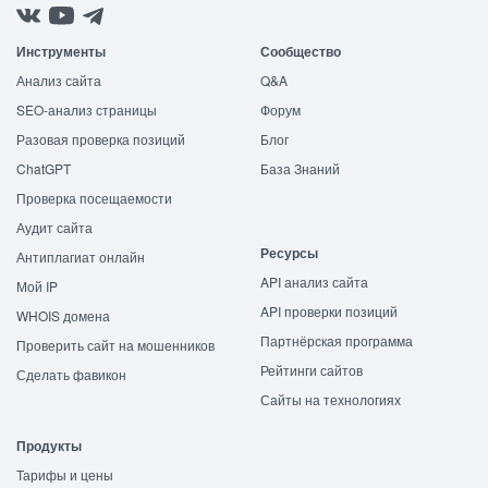
Инструменты
Сообщество
Анализ сайта
Q&A
SEO-анализ страницы
Форум
Разовая проверка позиций
Блог
ChatGPT
База Знаний
Проверка посещаемости
Аудит сайта
Ресурсы
Антиплагиат онлайн
API анализ сайта
Мой IP
API проверки позиций
WHOIS домена
Партнёрская программа
Проверить сайт на мошенников
Рейтинги сайтов
Сделать фавикон
Сайты на технологиях
Продукты
Тарифы и цены