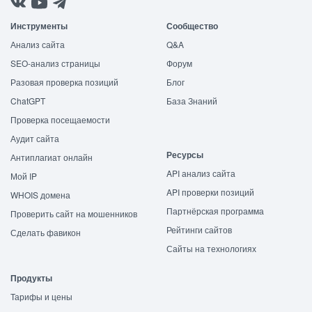
Инструменты
Сообщество
Анализ сайта
Q&A
SEO-анализ страницы
Форум
Разовая проверка позиций
Блог
ChatGPT
База Знаний
Проверка посещаемости
Аудит сайта
Ресурсы
Антиплагиат онлайн
API анализ сайта
Мой IP
API проверки позиций
WHOIS домена
Партнёрская программа
Проверить сайт на мошенников
Рейтинги сайтов
Сделать фавикон
Сайты на технологиях
Продукты
Тарифы и цены