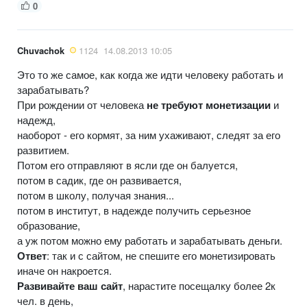
0
Chuvachok
1124
14.08.2013 10:05
Это то же самое, как когда же идти человеку работать и
зарабатывать?
При рождении от человека
не требуют монетизации
и
надежд,
наоборот - его кормят, за ним ухаживают, следят за его
развитием.
Потом его отправляют в ясли где он балуется,
потом в садик, где он развивается,
потом в школу, получая знания...
потом в институт, в надежде получить серьезное
образование,
а уж потом можно ему работать и зарабатывать деньги.
Ответ
: так и с сайтом, не спешите его монетизировать
иначе он накроется.
Развивайте ваш сайт
, нарастите посещалку более 2к
чел. в день,