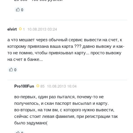
0
elvirt
1
10.08.2013 03:24
а что мешает через обычный сервис вывести на счет, к
которому привязана ваша карта ??? давно вывожу и как-
то не помню, чтобы привязывал карту... просто вывожу
на счет в банке...
0
Pro100Fun
85
10.08.2013 16:04
во-первых, один раз пытался, почему-то не
получилось, и скан паспорт высылал и карту.
во-вторых, на том вм, с которого нужно вывести,
сейчас стоит левая фамилия, при регистрации так
было задумано(