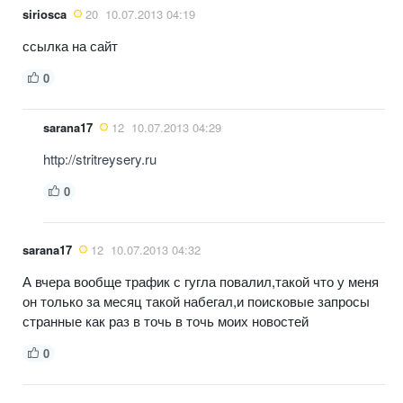
siriosca
20
10.07.2013 04:19
ссылка на сайт
0
sarana17
12
10.07.2013 04:29
http://stritreysery.ru
0
sarana17
12
10.07.2013 04:32
А вчера вообще трафик с гугла повалил,такой что у меня
он только за месяц такой набегал,и поисковые запросы
странные как раз в точь в точь моих новостей
0