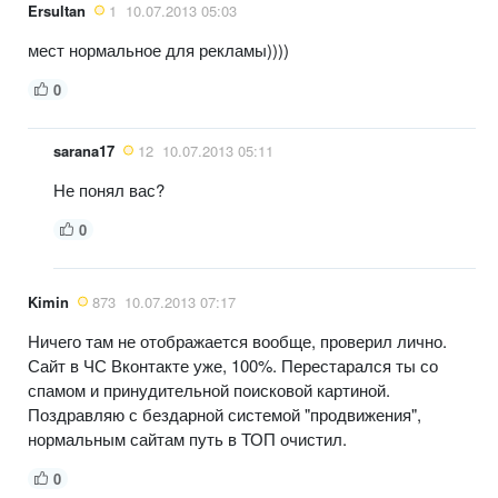
Ersultan
1
10.07.2013 05:03
мест нормальное для рекламы))))
0
sarana17
12
10.07.2013 05:11
Не понял вас?
0
Kimin
873
10.07.2013 07:17
Ничего там не отображается вообще, проверил лично.
Сайт в ЧС Вконтакте уже, 100%. Перестарался ты со
спамом и принудительной поисковой картиной.
Поздравляю с бездарной системой "продвижения",
нормальным сайтам путь в ТОП очистил.
0