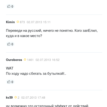
0
Kimin
873
02.07.2013 15:11
Переведи на русский, ничего не понятно. Кого запЕлил,
куда и в какое место?
0
Ouroboros
1461
02.07.2013 16:52
WAT
По ходу надо сбегать за бутылкой!..
0
kv39
2
02.07.2013 17:48
ну возможно это остаточный эффект от действий,