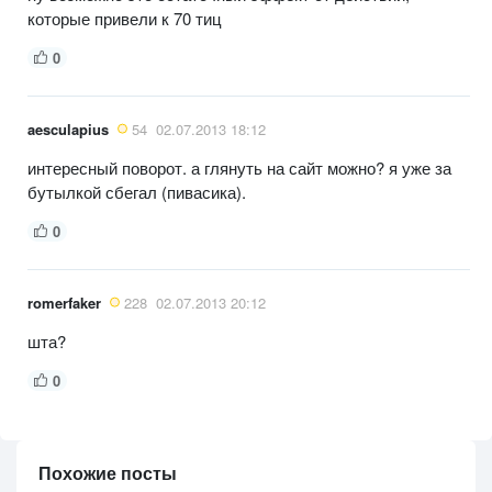
которые привели к 70 тиц
0
aesculapius
54
02.07.2013 18:12
интересный поворот. а глянуть на сайт можно? я уже за
бутылкой сбегал (пивасика).
0
romerfaker
228
02.07.2013 20:12
шта?
0
Похожие посты