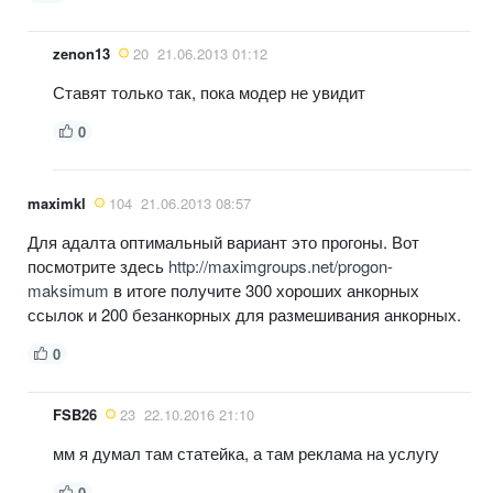
zenon13
20
21.06.2013 01:12
Ставят только так, пока модер не увидит
0
maximkl
104
21.06.2013 08:57
Для адалта оптимальный вариант это прогоны. Вот
посмотрите здесь
http://maximgroups.net/progon-
maksimum
в итоге получите 300 хороших анкорных
ссылок и 200 безанкорных для размешивания анкорных.
0
FSB26
23
22.10.2016 21:10
мм я думал там статейка, а там реклама на услугу
0