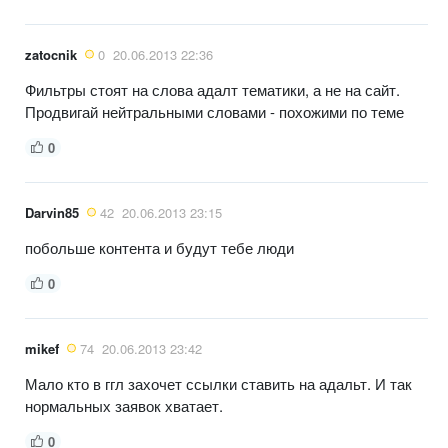
zatocnik
0
20.06.2013 22:36
Фильтры стоят на слова адалт тематики, а не на сайт.
Продвигай нейтральными словами - похожими по теме
0
Darvin85
42
20.06.2013 23:15
побольше контента и будут тебе люди
0
mikef
74
20.06.2013 23:42
Мало кто в ггл захочет ссылки ставить на адальт. И так
нормальных заявок хватает.
0