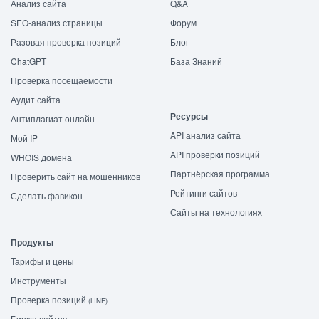
Анализ сайта
Q&A
SEO-анализ страницы
Форум
Разовая проверка позиций
Блог
ChatGPT
База Знаний
Проверка посещаемости
Аудит сайта
Ресурсы
Антиплагиат онлайн
API анализ сайта
Мой IP
API проверки позиций
WHOIS домена
Партнёрская программа
Проверить сайт на мошенников
Рейтинги сайтов
Сделать фавикон
Сайты на технологиях
Продукты
Тарифы и цены
Инструменты
Проверка позиций
(LINE)
Биржа сайтов