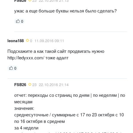
FSB26
23
22.10.2016 21:13
ужас а еще больше буквы нельзя было сделать?
0
leona188
0
11.09.2016 09:11
Подскажите а как такой сайт продвигать нужно
http://ledyxxx.com/ тоже адалт
0
FSB26
23
22.10.2016 21:14
отчет: переходы со страниц по дням | по неделям | по
месяцам
значения:
среднесуточные / суммарные с 17 по 23 октября с 10
по 16 октября в среднем
за 4 недели