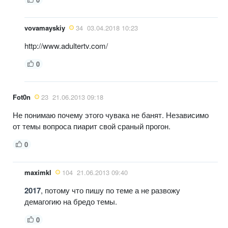
vovamayskiy
34
03.04.2018 10:23
http://www.adultertv.com/
0
Fot0n
23
21.06.2013 09:18
Не понимаю почему этого чувака не банят. Независимо
от темы вопроса пиарит свой сраный прогон.
0
maximkl
104
21.06.2013 09:40
2017
, потому что пишу по теме а не развожу
демагогию на бредо темы.
0