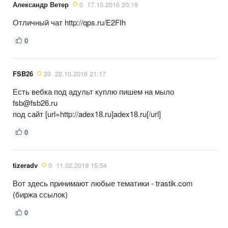
Александр Ветер
0
17.10.2016 20:19
Отличный чат http://qps.ru/E2FIh
0
FSB26
23
22.10.2016 21:17
Есть вебка под адульт куплю пишем на мыло
fsb@fsb26.ru
под сайт [url=http://adex18.ru]adex18.ru[/url]
0
tizeradv
0
11.02.2019 15:54
Вот здесь принимают любые тематики - trastik.com
(биржа ссылок)
0