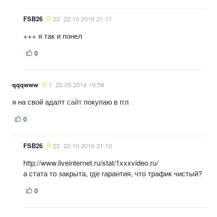
FSB26
23
22.10.2016 21:11
+++ я так и понел
0
qqqwww
1
25.05.2014 19:58
я на свой адалт
сайт
покупаю в ггл
0
FSB26
23
22.10.2016 21:12
http://www.liveinternet.ru/stat/1xxxvideo.ru/
а стата то закрыта, где гарантия, что трафик чистый?
0