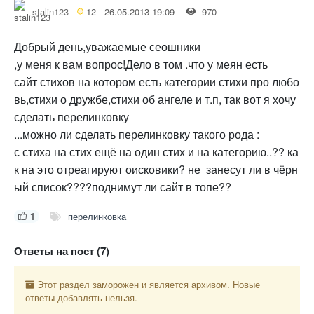
stalin123
12
26.05.2013 19:09
970
Добрый день,уважаемые сеошники
,у меня к вам вопрос!Дело в том .что у меян есть
сайт стихов на котором есть категории стихи про любо
вь,стихи о дружбе,стихи об ангеле и т.п, так вот я хочу
сделать перелинковку
...можно ли сделать перелинковку такого рода :
с стиха на стих ещё на один стих и на категорию..?? ка
к на это отреагируют оисковики? не занесут ли в чёрн
ый список????поднимут ли сайт в топе??
1
перелинковка
Ответы на пост (7)
Этот раздел заморожен и является архивом. Новые
ответы добавлять нельзя.