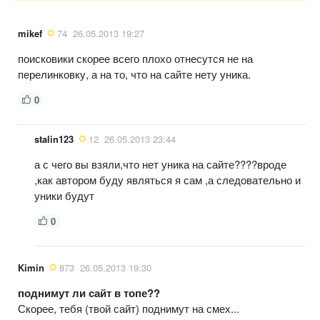
mikef
74
26.05.2013 19:27
поисковики скорее всего плохо отнесутся не на
перелинковку, а на то, что на сайте нету уника.
0
stalin123
12
26.05.2013 23:44
а с чего вы взяли,что нет уника на сайте????вроде
,как автором буду являться я сам ,а следовательно и
уники будут
0
Kimin
873
26.05.2013 19:30
поднимут ли сайт в топе??
Скорее, тебя (твой сайт) поднимут на смех...