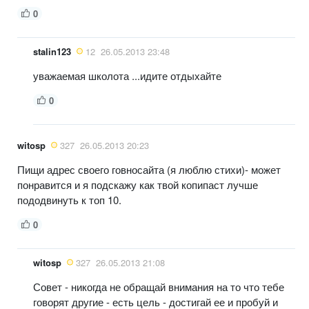
0
stalin123
12
26.05.2013 23:48
уважаемая школота ...идите отдыхайте
0
witosp
327
26.05.2013 20:23
Пищи адрес своего говносайта (я люблю стихи)- может
понравится и я подскажу как твой копипаст лучше
пододвинуть к топ 10.
0
witosp
327
26.05.2013 21:08
Совет - никогда не обращай внимания на то что тебе
говорят другие - есть цель - достигай ее и пробуй и