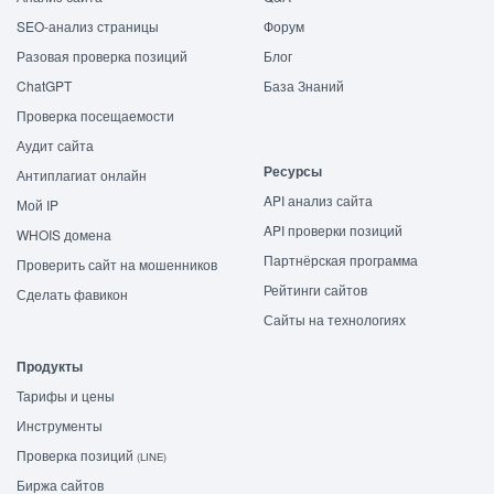
SEO-анализ страницы
Форум
Разовая проверка позиций
Блог
ChatGPT
База Знаний
Проверка посещаемости
Аудит сайта
Ресурсы
Антиплагиат онлайн
API анализ сайта
Мой IP
API проверки позиций
WHOIS домена
Партнёрская программа
Проверить сайт на мошенников
Рейтинги сайтов
Сделать фавикон
Сайты на технологиях
Продукты
Тарифы и цены
Инструменты
Проверка позиций
(LINE)
Биржа сайтов