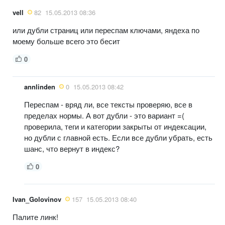
vell
82
15.05.2013 08:36
или дубли страниц или переспам ключами, яндеха по
моему больше всего это бесит
0
annlinden
0
15.05.2013 08:42
Переспам - вряд ли, все тексты проверяю, все в
пределах нормы. А вот дубли - это вариант =(
проверила, теги и категории закрыты от индексации,
но дубли с главной есть. Если все дубли убрать, есть
шанс, что вернут в индекс?
0
Ivan_Golovinov
157
15.05.2013 08:40
Палите линк!