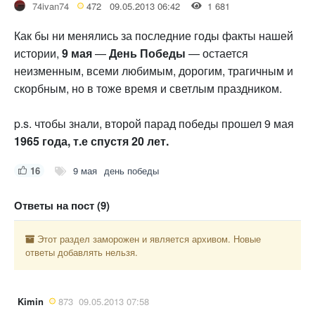
74ivan74
472
09.05.2013 06:42
1 681
Как бы ни менялись за последние годы факты нашей
истории,
9
мая
—
День
Победы
— остается
неизменным, всеми любимым, дорогим, трагичным и
скорбным, но в тоже время и светлым праздником.
p.s. чтобы знали, второй парад победы прошел 9 мая
1965 года, т.е спустя 20 лет.
16
9 мая
день победы
Ответы на пост (9)
Этот раздел заморожен и является архивом. Новые
ответы добавлять нельзя.
Kimin
873
09.05.2013 07:58