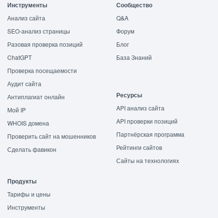
Инструменты
Сообщество
Анализ сайта
Q&A
SEO-анализ страницы
Форум
Разовая проверка позиций
Блог
ChatGPT
База Знаний
Проверка посещаемости
Аудит сайта
Ресурсы
Антиплагиат онлайн
API анализ сайта
Мой IP
API проверки позиций
WHOIS домена
Партнёрская программа
Проверить сайт на мошенников
Рейтинги сайтов
Сделать фавикон
Сайты на технологиях
Продукты
Тарифы и цены
Инструменты