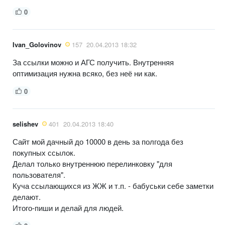
0
Ivan_Golovinov
157
20.04.2013 18:32
За ссылки можно и АГС получить. Внутренняя
оптимизация нужна всяко, без неё ни как.
0
selishev
401
20.04.2013 18:40
Сайт мой дачный до 10000 в день за полгода без
покупных ссылок.
Делал только внутреннюю перелинковку "для
пользователя".
Куча ссылающихся из ЖЖ и т.п. - бабуськи себе заметки
делают.
Итого-пиши и делай для людей.