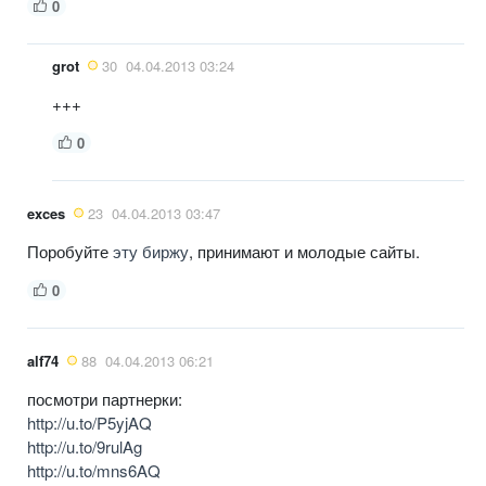
0
grot
30
04.04.2013 03:24
+++
0
exces
23
04.04.2013 03:47
Поробуйте
эту биржу
, принимают и молодые сайты.
0
alf74
88
04.04.2013 06:21
посмотри партнерки:
http://u.to/P5yjAQ
http://u.to/9rulAg
http://u.to/mns6AQ