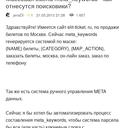
отнесутся поисковики?
jenaDI
1
21.03.2013 21:28
1 657
Здравствуйте! Имеется сайт elit-ticket. ru, по продажи
билетов по Москве. Сейчас meta_keywords
генерируется системой по маске:
{NAME} билеты, {CATEGORY}, {MAP_ACTION},
заказать билеты, москва, он-лайн заказ, заказ по
телефону
Так же есть система ручного управления META
данных.
Сейчас я бы хотел бы автоматизировать процесс
составления meta_keywords, чтобы система парсила
бы все (или часть) ключевые слова с