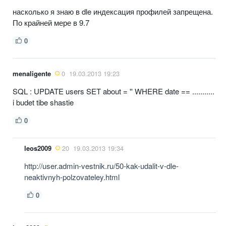
насколько я знаю в dle индексация профилей запрещена.
По крайней мере в 9.7
0
menaligente
0
19.03.2013 19:23
SQL : UPDATE users SET about = '' WHERE date == ...........
i budet tibe shastie
0
leos2009
20
19.03.2013 19:34
http://user.admin-vestnik.ru/50-kak-udalit-v-dle-
neaktivnyh-polzovateley.html
0