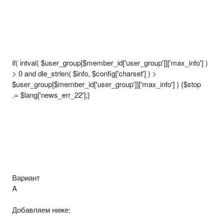
if( intval( $user_group[$member_id['user_group']]['max_info'] )
> 0 and dle_strlen( $info, $config['charset'] ) >
$user_group[$member_id['user_group']]['max_info'] ) {$stop
.= $lang['news_err_22'];}
Вариант
A
Добавляем ниже: