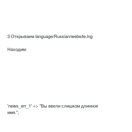
3.Открываем language/Russian/website.lng
Находим:
'news_err_1' => "Вы ввели слишком длинное
имя.",