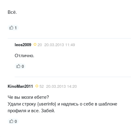
Всё.
1
leos2009
20
20.03.2013 11:49
Отлично.
0
KinoMan2011
52
20.03.2013 14:20
Че вы мозги ебете?
Удали строку {usеrinfo} и надпись о себе в шаблоне
профиля и все. Забей.
0