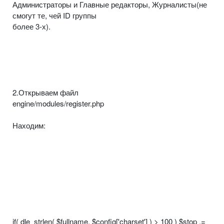
Администраторы и Главные редакторы, Журналисты(не
смогут те, чей ID группы
более 3-х).
2.Открываем файл
engine/modules/register.php
Находим:
if( dle_strlen( $fullname, $config['charset'] ) > 100 ) $stop .=