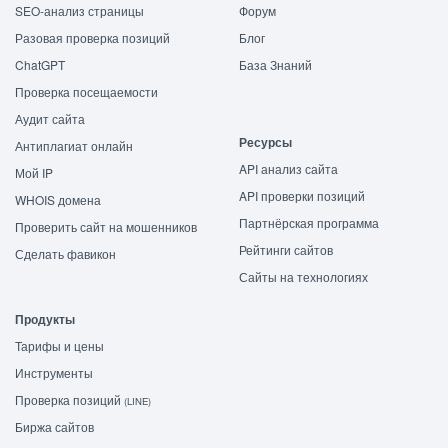
SEO-анализ страницы
Форум
Разовая проверка позиций
Блог
ChatGPT
База Знаний
Проверка посещаемости
Аудит сайта
Ресурсы
Антиплагиат онлайн
API анализ сайта
Мой IP
API проверки позиций
WHOIS домена
Партнёрская программа
Проверить сайт на мошенников
Рейтинги сайтов
Сделать фавикон
Сайты на технологиях
Продукты
Тарифы и цены
Инструменты
Проверка позиций
(LINE)
Биржа сайтов