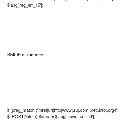
$lang['reg_err_15'];
ВЫШЕ вставляем:
if (preg_match ("/href|url|http|www|.ru|.com|.net|.info|.org/i",
$_POST['info'])) $stop .= $lang['news_err_url'];