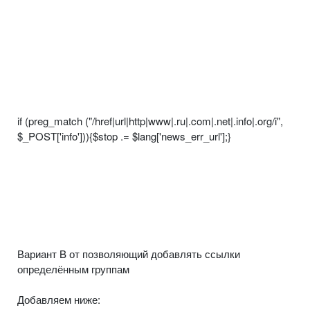
if (preg_match ("/href|url|http|www|.ru|.com|.net|.info|.org/i",
$_POST['info'])){$stop .= $lang['news_err_url'];}
Вариант B от позволяющий добавлять ссылки
определённым группам
Добавляем ниже: