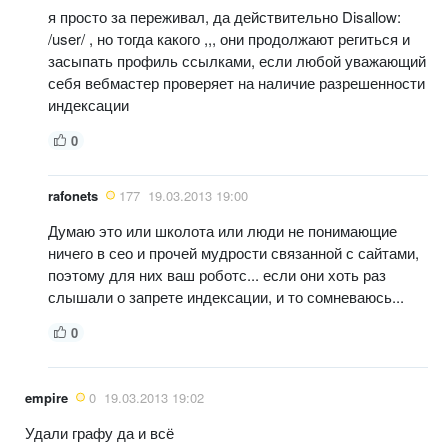
я просто за переживал, да действительно Disallow:
/user/ , но тогда какого ,,, они продолжают региться и
засыпать профиль ссылками, если любой уважающий
себя вебмастер проверяет на наличие разрешенности
индексации
0
rafonets
177
19.03.2013 19:00
Думаю это или школота или люди не понимающие
ничего в сео и прочей мудрости связанной с сайтами,
поэтому для них ваш роботс... если они хоть раз
слышали о запрете индексации, и то сомневаюсь...
0
empire
0
19.03.2013 19:02
Удали графу да и всё