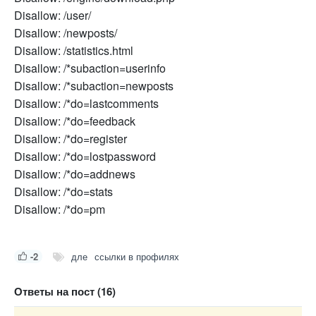
Disallow: /user/
Disallow: /newposts/
Disallow: /statistics.html
Disallow: /*subaction=userinfo
Disallow: /*subaction=newposts
Disallow: /*do=lastcomments
Disallow: /*do=feedback
Disallow: /*do=register
Disallow: /*do=lostpassword
Disallow: /*do=addnews
Disallow: /*do=stats
Disallow: /*do=pm
-2
дле
ссылки в профилях
Ответы на пост (16)