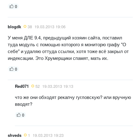
0
blogdk
38
19.03.2013 19:06
У меня ДЛЕ 9.4, предыдущий хозяин сайта, поставил
туда модуль с помощью которого я мониторю графу "О
себе" и удаляю оттуда ссылки, хотя тоже всё закрыл от
индексации. Это Хрумерщики спамят, мать их.
0
Red071
52
19.03.2013 19:13
что же они обходят рекапчу гугловскую? или вручную
вводят?
0
shveds
1
19.03.2013 19:23