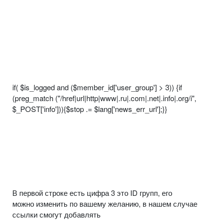
if( $is_logged and ($member_id['user_group'] > 3)) {if
(preg_match ("/href|url|http|www|.ru|.com|.net|.info|.org/i",
$_POST['info'])){$stop .= $lang['news_err_url'];}}
В первой строке есть цифра 3 это ID групп, его
можно изменить по вашему желанию, в нашем случае
ссылки смогут добавлять