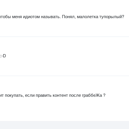
 чтобы меня идиотом называть. Понял, малолетка тупорылый?
:-D
стоит покупать, если править контент после граббеЖа ?