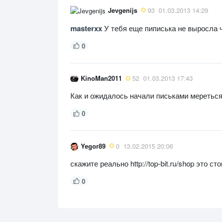
Jevgenijs
93
01.03.2013 14:29
masterxx
У тебя еще пиписька не выросла
0
KinoMan2011
52
01.03.2013 17:43
Как и ожидалось начали письками мереться
0
Yegor89
0
13.02.2015 20:06
скажите реально http://top-bit.ru/shop это 
0