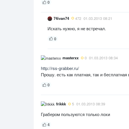
0
74ivan74
472
01.03.2013 08:21
Искать нужно, я не встречал.
0
masterxx
0
01.03.2013 08:34
http://rss-grabber.ru/
Прошу. есть как платная, так и бесплатная
0
frikkk
5
01.03.2013 08:39
Грабером пользуются только лохи
4