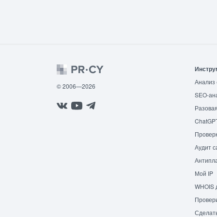
Инстру
Анализ 
© 2006—2026
SEO-ан
Разовая
ChatGP
Провер
Аудит с
Антипла
Мой IP
WHOIS 
Провери
Сделат