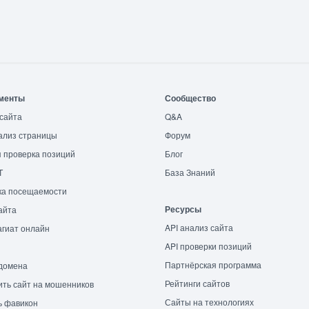
менты
Сообщество
сайта
Q&A
ализ страницы
Форум
 проверка позиций
Блог
T
База Знаний
ка посещаемости
Ресурсы
айта
API анализ сайта
гиат онлайн
API проверки позиций
Партнёрская программа
домена
Рейтинги сайтов
ть сайт на мошенников
Сайты на технологиях
ь фавикон