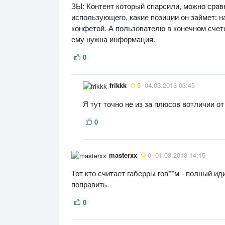
ЗЫ: Контент который спарсили, можно сравни
использующего, какие позиции он займет: н
конфетой. А пользователю в конечном счете 
ему нужна информация.
0
frikkk
5
04.03.2013 03:45
Я тут точно не из за плюсов вотличии от
0
masterxx
0
01.03.2013 14:15
Тот кто считает габерры гов**м - полный и
поправить.
0