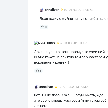
annaliver
19
01.03.2013 08:52
Лохи всякую муйню пишут от избытка св
0
frikkk
5
01.03.2013 09:22
Лохи пи_дят контент потому что сами не Х_я
И мне кажет не приятно тем веб мастерам у
ворованный контент!
1
annaliver
19
01.03.2013 10:39
нет, ты не прав. Хочешь поумничать, ждешь
это все, станешь мастером (я при этом себ
личного.