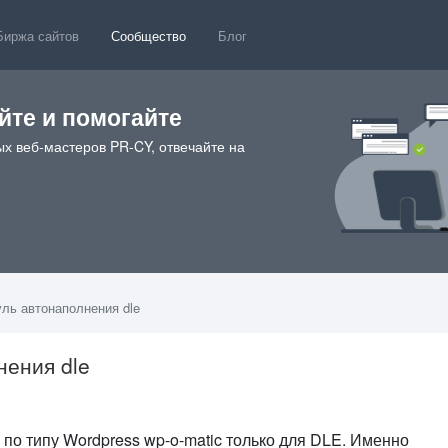
Биржа сайтов
Сообщество
Блог
те и помогайте
х веб-мастеров PR-CY, отвечайте на
ль автонаполнения dle
нения dle
2
по типу Wordpress wp-o-matic только для DLE. Именно