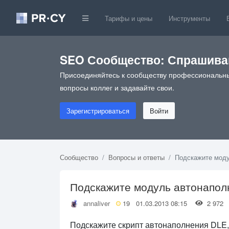
Тарифы и цены
Инструменты
SEO Сообщество: Спрашивай
Присоединяйтесь к сообществу профессиональны
вопросы коллег и задавайте свои.
Зарегистрироваться
Войти
Сообщество
Вопросы и ответы
Подскажите моду
Подскажите модуль автонапол
annaliver
19
01.03.2013 08:15
2 97
Подскажите скрипт автонаполнения DLE, 