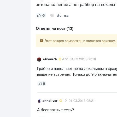
автонаполнение а не граббер на локальны
-5
dle
rss
Ответы на пост (13)
Этот раздел заморожен и является архивом.
74ivan74
472
01.03.2013 08:18
Грабер и наполняет не на локальном а сразу
выше не встречал. Только до 9.5 включите
0
annaliver
19
01.03.2013 08:21
А бесплатные есть?