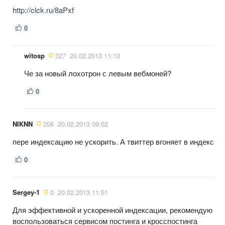
http://clck.ru/8aPxf
0
witosp
327
20.02.2013 11:10
Че за новый лохотрон с левым вебмоней?
0
NIKNN
206
20.02.2013 09:02
пере индексацию не ускорить. А твиттер вгоняет в индекс
0
Sergey-1
0
20.02.2013 11:51
Для эффективной и ускоренной индексации, рекомендую
воспользоваться сервисом постинга и кросспостинга