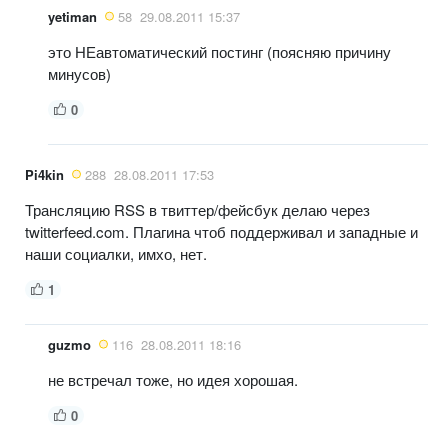
yetiman
58
29.08.2011 15:37
это НЕавтоматический постинг (поясняю причину
минусов)
0
Pi4kin
288
28.08.2011 17:53
Трансляцию RSS в твиттер/фейсбук делаю через
twitterfeed.com. Плагина чтоб поддерживал и западные и
наши социалки, имхо, нет.
1
guzmo
116
28.08.2011 18:16
не встречал тоже, но идея хорошая.
0