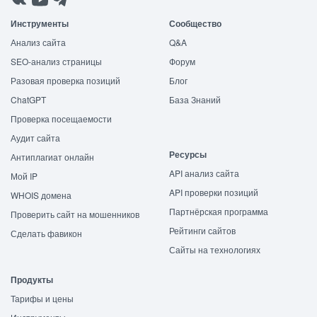
Инструменты
Сообщество
Анализ сайта
Q&A
SEO-анализ страницы
Форум
Разовая проверка позиций
Блог
ChatGPT
База Знаний
Проверка посещаемости
Аудит сайта
Ресурсы
Антиплагиат онлайн
API анализ сайта
Мой IP
API проверки позиций
WHOIS домена
Партнёрская программа
Проверить сайт на мошенников
Рейтинги сайтов
Сделать фавикон
Сайты на технологиях
Продукты
Тарифы и цены