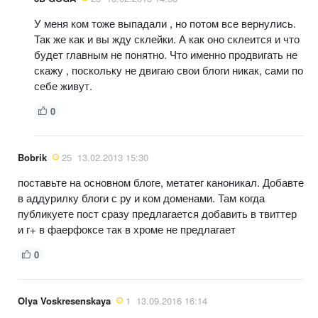
У меня ком тоже выпадали , но потом все вернулись.
Так же как и вы жду склейки. А как оно склеится и что
будет главным не понятно. Что именно продвигать не
скажу , поскольку не двигаю свои блоги никак, сами по
себе живут.
0
Bobrik
25
13.02.2013 15:30
поставьте на основном блоге, метатег каноникал. Добавте
в аддурилку блоги с ру и ком доменами. Там когда
публикуете пост сразу предлагается добавить в твиттер
и г+ в фаерфоксе так в хроме не предлагает
0
Olya Voskresenskaya
1
13.09.2016 16:14