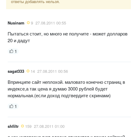
ответы добавлять нельзя.
Nusinam
9
27.08.2011 00:55
Пытаться стоит, но много не получите - может долларов
20 и дадут
1
sagat333
14
27.08.2011 00:56
Впринципе сайт неплохой. маловато конечно страниц в
индексе,а так цена я думаю 3000 рублей будет
нормальная.(если доход подтвердите скринами)
1
shfiltr
159
27.08.2011 01:00
а как интересно гугл адсенс относится к таким сайтам?