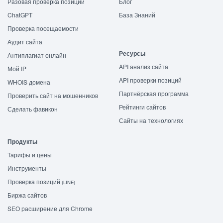
Разовая проверка позиций
Блог
ChatGPT
База Знаний
Проверка посещаемости
Аудит сайта
Ресурсы
Антиплагиат онлайн
API анализ сайта
Мой IP
API проверки позиций
WHOIS домена
Партнёрская программа
Проверить сайт на мошенников
Рейтинги сайтов
Сделать фавикон
Сайты на технологиях
Продукты
Тарифы и цены
Инструменты
Проверка позиций
(LINE)
Биржа сайтов
SEO расширение для Chrome