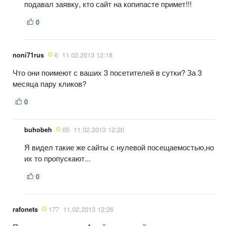
подавал заявку, кто сайт на копипасте примет!!!
0
noni71rus
6
11.02.2013 12:18
Что они поимеют с ваших 3 посетителей в сутки? За 3
месяца пару кликов?
0
buhobeh
65
11.02.2013 12:20
Я видел такие же сайты с нулевой посещаемостью,но
их то пропускают...
0
rafonets
177
11.02.2013 12:26