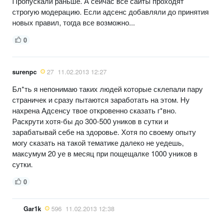
Пропускали раньше. А сейчас все сайты проходят
строгую модерацию. Если адсенс добавляли до принятия
новых правил, тогда все возможно...
0
surenpc
27
11.02.2013 12:27
Бл*ть я непонимаю таких людей которые склепали пару
страничек и сразу пытаются заработать на этом. Ну
нахрена Адсенсу твое откровенно сказать г*вно.
Раскрути хотя-бы до 300-500 уников в сутки и
зарабатывай себе на здоровье. Хотя по своему опыту
могу сказать на такой тематике далеко не уедешь,
максумум 20 уе в месяц при пощещалке 1000 уников в
сутки.
0
Gar1k
596
11.02.2013 12:38