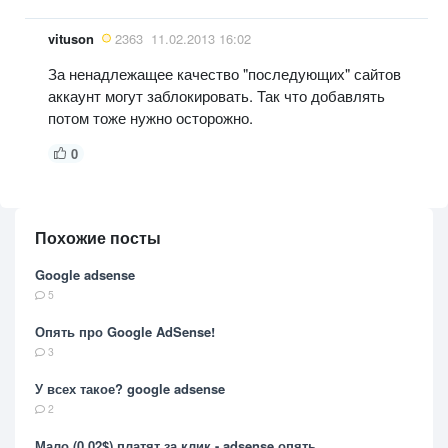
vituson
2363
11.02.2013 16:02
За ненадлежащее качество "последующих" сайтов
аккаунт могут заблокировать. Так что добавлять
потом тоже нужно осторожно.
0
Похожие посты
Google adsense
5
Опять про Google AdSense!
3
У всех такое? google adsense
2
Мало (0.02$) платят за клик - adsense опять.