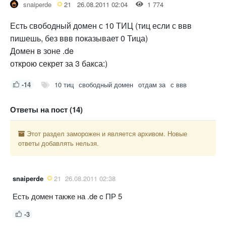
snaiperde
21
26.08.2011 02:04
1 774
Есть свободный домен с 10 ТИЦ (тиц если с ввв
пишешь, без ввв показывает 0 Тица)
Домен в зоне .de
открою секрет за 3 бакса:)
-14
10 тиц
свободный домен
отдам за
с ввв
Ответы на пост (14)
Этот раздел заморожен и является архивом. Новые
ответы добавлять нельзя.
snaiperde
21
26.08.2011 02:38
Есть домен также на .de c ПР 5
-3