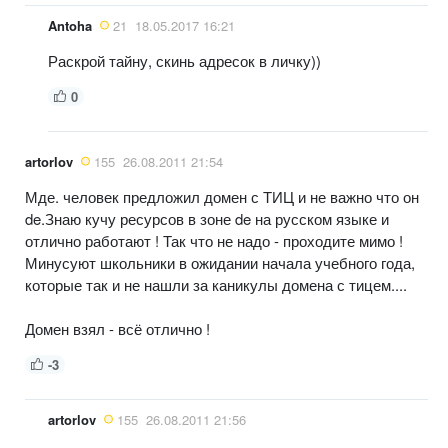
Antoha
21
18.05.2017 16:21
Раскрой тайну, скинь адресок в личку))
0
artorlov
155
26.08.2011 21:54
Мде. человек предложил домен с ТИЦ и не важно что он
de.Знаю кучу ресурсов в зоне de на русском языке и
отлично работают ! Так что не надо - проходите мимо !
Минусуют школьники в ожидании начала учебного года,
которые так и не нашли за каникулы домена с тицем....
Домен взял - всё отлично !
-3
artorlov
155
26.08.2011 21:56