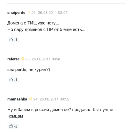
snaiperde
21
26.08.2011 03:07
Домена с ТИЦ уже нету...
Но пару доменов с ПР от 5 еще есть...
-1
referer
65
26.08.2011 09:46
snaiperde, чё курил?)
-1
mamashka
94
26.08.2011 09:59
Ну и 3ачем в россии домен de? продавал бы лучше
немцам
-5