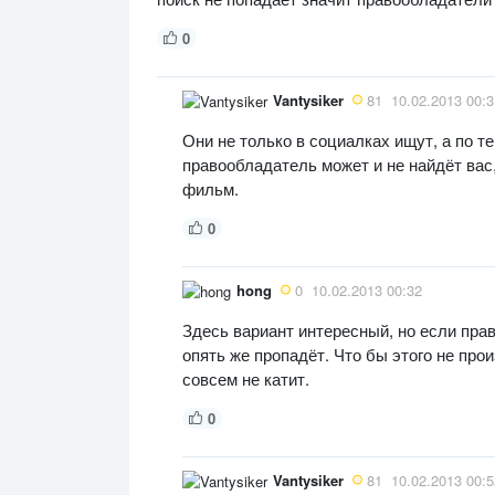
0
Vantysiker
81
10.02.2013 00:3
Они не только в социалках ищут, а по т
правообладатель может и не найдёт вас,
фильм.
0
hong
0
10.02.2013 00:32
Здесь вариант интересный, но если пра
опять же пропадёт. Что бы этого не про
совсем не катит.
0
Vantysiker
81
10.02.2013 00:5