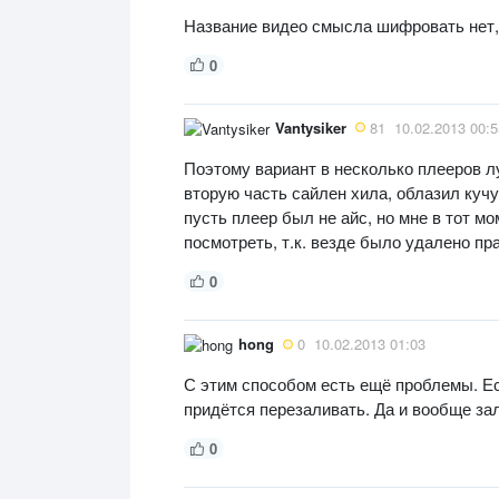
Название видео смысла шифровать нет,
0
Vantysiker
81
10.02.2013 00:5
Поэтому вариант в несколько плееров л
вторую часть сайлен хила, облазил кучу
пусть плеер был не айс, но мне в тот м
посмотреть, т.к. везде было удалено п
0
hong
0
10.02.2013 01:03
С этим способом есть ещё проблемы. Ес
придётся перезаливать. Да и вообще зал
0