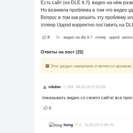
Есть сайт (на DLE 9.7
)
видео на нём разм
Но возникла проблема в том что видео уд
Вопрос в том как решить эту проблему и
(плеер Uppod корректно поставить на DLE
0
видио на dle 9.7
плеер
uppod
вконт
Ответы на пост (22)
Этот раздел заморожен и является архивом.
nikdsn
294
09.02.2013 23:59
показывать видео со своего сайта! все прос
0
hong
0
10.02.2013 00:10