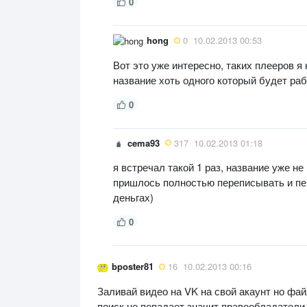
0
hong
0
10.02.2013 00:53
Вот это уже интересно, таких плееров я
название хоть одного который будет раб
0
cema93
317
10.02.2013 01:18
я встречал такой 1 раз, название уже не
пришлось полностью переписывать и пер
деньгах)
0
bposter81
16
10.02.2013 00:16
Заливай видео на VK на свой акаунт но файл
поиск не попадает значит правообладатели 