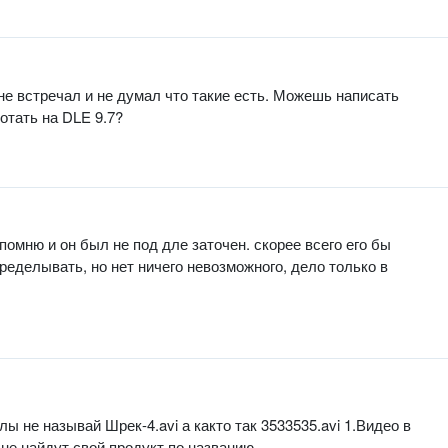
 не встречал и не думал что такие есть. Можешь написать
отать на DLE 9.7?
 помню и он был не под дле заточен. скорее всего его бы
еделывать, но нет ничего невозможного, дело только в
ы не называй Шрек-4.avi а както так 3533535.avi 1.Видео в
не найдут свой продукт по названию.