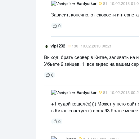
Vantysiker
81
10.02.2013 01:0
Зависит, конечно, от скорости интернета
0
vip1232
130
10.02.2013 00:21
Выход: брать сервер в Китае, заливать на н
Убьете 2 зайцев, 1. все видео на вашем сер
0
Vantysiker
81
10.02.2013 00:2
+1 худой кошелёк)))) Может у него сайт
в Китае советуете) cema93 более менее
0
hong
0
10.02.2013 00:28