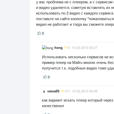
у вас проблема не с плеером, а с сервисом
и видео удаляется. советую вставлять из н
использовать по 2 видео с каждого сервиса 
поставьте на сайте кнопочку "пожаловаться
видео не работает и тогда вы сможете опер
0
hong
0
10.02.2013 00:27
Использовать несколько сервисов не вс
пример плеер на Mailru многих очень бес
получится т.к. подобные видео тоже уда
0
cema93
317
10.02.2013 00:36
как вариант искать плеер который через 
качественнл