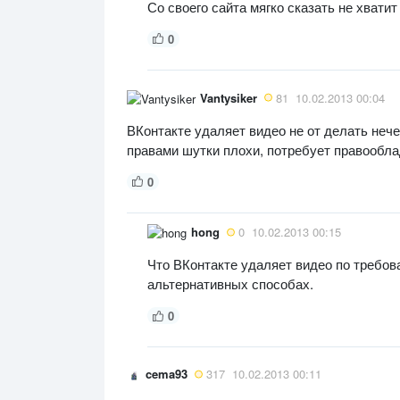
Со своего сайта мягко сказать не хватит
0
Vantysiker
81
10.02.2013 00:04
ВКонтакте удаляет видео не от делать нече
правами шутки плохи, потребует правообла
0
hong
0
10.02.2013 00:15
Что ВКонтакте удаляет видео по требов
альтернативных способах.
0
cema93
317
10.02.2013 00:11