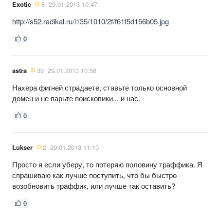
Exotic
8
29.01.2013 10:47
http://s52.radikal.ru/i135/1010/2f/f61f5d156b05.jpg
0
astra
39
29.01.2013 10:58
Нахера фигней страдаете, ставьте только основной
домен и не парьте поисковики... и нас.
0
Lukser
2
29.01.2013 11:10
Просто я если уберу, то потеряю половину траффика. Я
спрашиваю как лучше поступить, что бы быстро
возобновить траффик, или лучше так оставить?
0