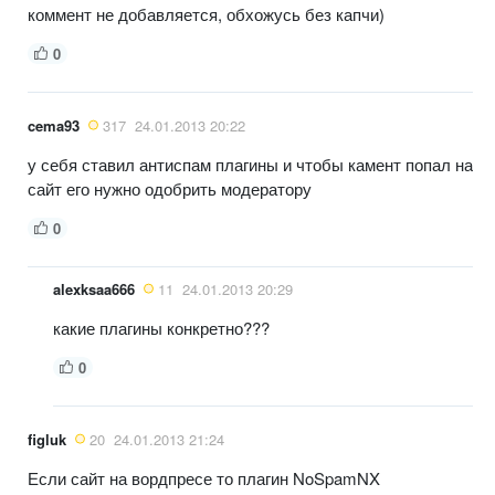
коммент не добавляется, обхожусь без капчи)
0
cema93
317
24.01.2013 20:22
у себя ставил антиспам плагины и чтобы камент попал на
сайт его нужно одобрить модератору
0
alexksaa666
11
24.01.2013 20:29
какие плагины конкретно???
0
figluk
20
24.01.2013 21:24
Если сайт на вордпресе то плагин NoSpamNX