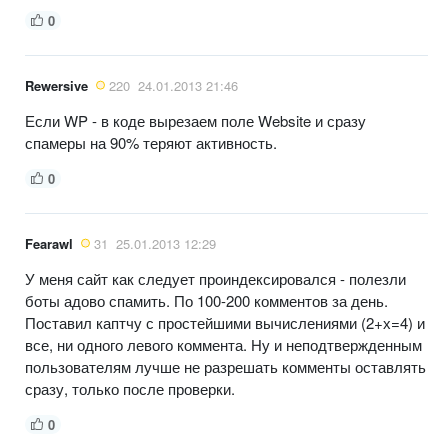
0
Rewersive
220
24.01.2013 21:46
Если WP - в коде вырезаем поле Website и сразу
спамеры на 90% теряют активность.
0
Fearawl
31
25.01.2013 12:29
У меня сайт как следует проиндексировался - полезли
боты адово спамить. По 100-200 комментов за день.
Поставил каптчу с простейшими вычислениями (2+х=4) и
все, ни одного левого коммента. Ну и неподтвержденным
пользователям лучше не разрешать комменты оставлять
сразу, только после проверки.
0