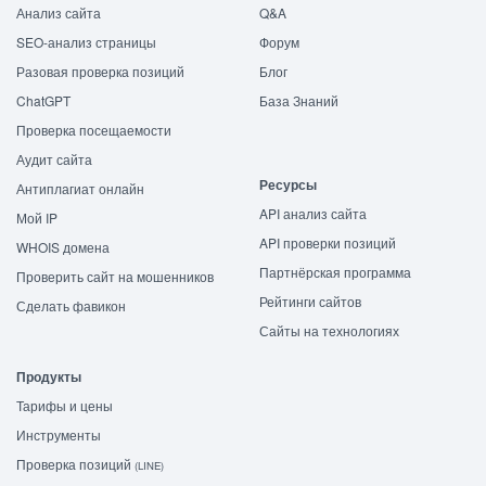
Анализ сайта
Q&A
SEO-анализ страницы
Форум
Разовая проверка позиций
Блог
ChatGPT
База Знаний
Проверка посещаемости
Аудит сайта
Ресурсы
Антиплагиат онлайн
API анализ сайта
Мой IP
API проверки позиций
WHOIS домена
Партнёрская программа
Проверить сайт на мошенников
Рейтинги сайтов
Сделать фавикон
Сайты на технологиях
Продукты
Тарифы и цены
Инструменты
Проверка позиций
(LINE)