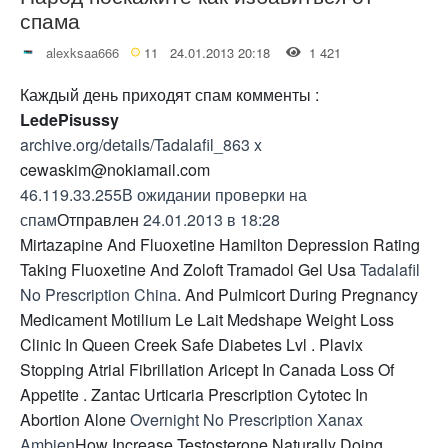
спама
alexksaa666
11
24.01.2013 20:18
1 421
Каждый день приходят спам комменты :
LedePisussy
archive.org/details/Tadalafil_863
x
cewaskim@nokiamail.com
46.119.33.255
В ожидании проверки на
спам
Отправлен
24.01.2013 в 18:28
Mirtazapine And Fluoxetine Hamilton Depression Rating
Taking Fluoxetine And Zoloft Tramadol Gel Usa
Tadalafil
No Prescription China
. And Pulmicort During Pregnancy
Medicament Motilium Le Lait Medshape Weight Loss
Clinic In Queen Creek Safe Diabetes Lvl . Plavix
Stopping Atrial Fibrillation Aricept In Canada Loss Of
Appetite . Zantac Urticaria Prescription Cytotec In
Abortion Alone
Overnight No Prescription Xanax
Ambien
How Increase Testosterone Naturally Doing