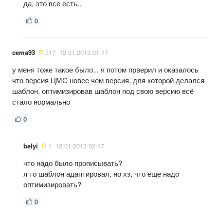
да, это все есть..
0
cema93
317
12.01.2013 01:17
у меня тоже такое было... я потом прверил и оказалось
что версия ЦМС новее чем версия, для которой делался
шаблон. оптимизировав шаблон под свою версию всё
стало нормально
0
belyi
1
12.01.2013 02:17
что надо было прописывать?
я то шаблон адаптировал, но хз, что еще надо
оптимизировать?
0