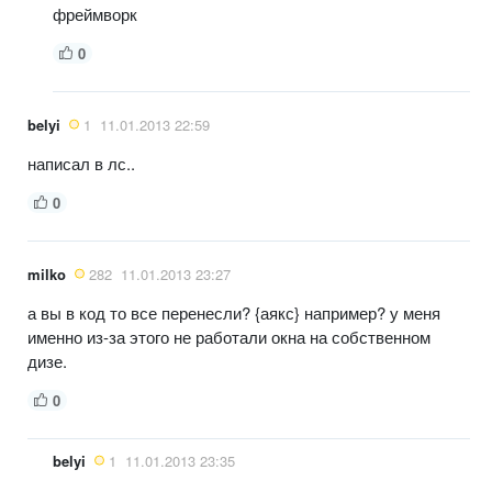
фреймворк
0
belyi
1
11.01.2013 22:59
написал в лс..
0
milko
282
11.01.2013 23:27
а вы в код то все перенесли? {аякс} например? у меня
именно из-за этого не работали окна на собственном
дизе.
0
belyi
1
11.01.2013 23:35