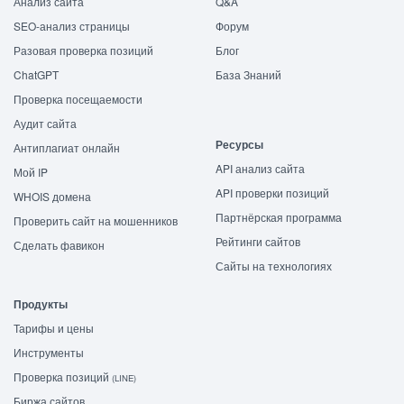
Анализ сайта
Q&A
SEO-анализ страницы
Форум
Разовая проверка позиций
Блог
ChatGPT
База Знаний
Проверка посещаемости
Аудит сайта
Ресурсы
Антиплагиат онлайн
API анализ сайта
Мой IP
API проверки позиций
WHOIS домена
Партнёрская программа
Проверить сайт на мошенников
Рейтинги сайтов
Сделать фавикон
Сайты на технологиях
Продукты
Тарифы и цены
Инструменты
Проверка позиций
(LINE)
Биржа сайтов