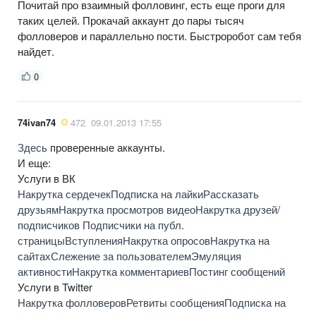
Почитай про взаимный фолловинг, есть еще проги для
таких целей. Прокачай аккаунт до пары тысяч
фолловеров и параллельно пости. Быстроробот сам тебя
найдет.
0
74ivan74
472
09.01.2013 17:55
Здесь
проверенные аккаунты.
И еще:
Услуги в ВК
Накрутка сердечек
Подписка на лайки
Рассказать
друзьям
Накрутка просмотров видео
Накрутка друзей/
подписчиков
Подписчики на публ.
страницы
Вступления
Накрутка опросов
Накрутка на
сайтах
Слежение за пользователем
Эмуляция
активности
Накрутка комментариев
Постинг сообщений
Услуги в Twitter
Накрутка фолловеров
Ретвиты сообщения
Подписка на