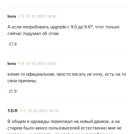
bora
6
07.01.2013 18:42
А если попробовать upgrade с 9.0 до 9.6?, чтот только
сейчас подумал об этом.
0
bora
6
07.01.2013 18:47
копия то официальная, просто писать не хочу, есть на то
свои причины.
0
T-D-R
0
07.01.2013 19:15
В общем я однажды переезжал на новый движок, а на
старом было много пользователей естественно мне не