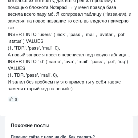
хотелось их потерять, дак вот я решил проблему с
помощью блокнота Notepad ++ у меня правда база
весила всего пару мб. Я копировал таблицу (Названия), и
заменял на новое название то есть выглядело примерно
так...
INSERT INTO `users` (`nick`, `pass`, `mail`, `avatar`, `pol`,
`status`) VALUES
(1, 'TDR', 'pass', 'mail', 0),
А новый запрос я просто переписал под новую таблицу...
INSERT INTO `id` (`name`, `ava`, `mail`, `pass`, `pol`, `icq`)
VALUES
(1, TDR, 'pass', 'mail', 0),
И залил без проблем ну это пример ты у себя так же
замени старый код на новый :)
0
Похожие посты
Перенос сайта с ucoz на dle. Как сделать?